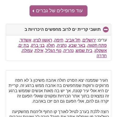
עוד פרופילים של גברים
תושבי קריית ים לרוב מחפשים היכרויות ב
click
to
collapse
ערים:
ירושלים
,
תל אביב
,
חיפה
,
ראשון לציון
,
אשדוד
,
contents
פתח תקווה
,
באר שבע
,
נתניה
,
חולון
,
בני ברק
,
בת ים
,
אשקלון
,
בית שמש
,
נהריה
,
נוף הגליל
,
אילת
,
עפולה
,
חדרה
העיר שממנה יצא הסרט חולה אהבה משיכון ג' לא חפה
מרווקים ורווקות שמחפשים בה אהבה ממש ברגע זה. קריית
ים היא אולי עיר קטנה, אך יש בה מאות אנשים שממש ברגע
זה נמצאים בתוך אתר הכרויות ומקווים שאולי הפעם זה
יקרה גם להם, אולי הפעם גם הם יזכו באהבה.
רוצה ללכת בערב לטיול לאורך קו החוף וליהנות מהשקיעה
כשלצדך מי שיחלוק אתך את חייך? קורה לך שזוגות עוברים