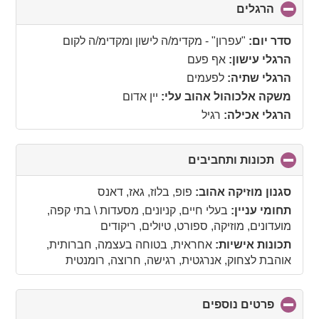
הרגלים
click
to
collapse
סדר יום:
"עפרון" - מקדימ/ה לישון ומקדימ/ה לקום
contents
הרגלי עישון:
אף פעם
הרגלי שתיה:
לפעמים
משקה אלכוהול אהוב עלי:
יין אדום
הרגלי אכילה:
רגיל
תכונות ותחביבים
click
to
collapse
סגנון מוזיקה אהוב:
פופ, בלוז, גאז, דאנס
contents
תחומי עניין:
בעלי חיים, קניונים, מסעדות \ בתי קפה,
מועדונים, מוזיקה, ספורט, טיולים, ריקודים
תכונות אישיות:
אחראית, בטוחה בעצמה, חברותית,
אוהבת לצחוק, אנרגטית, רגישה, חרוצה, רומנטית
פרטים נוספים
click
to