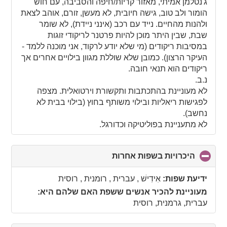
ג'נטלמן אמיתי, מאזור קריות/חיפה והסביבה, עם חוש
הומור ולב טוב, גישה חיובית, לא מעשן, זורם, אוהב לצאת
ולהנות מהחיים. נייד עם רכב (אינני ניידת), לא שומר
שבת, שבין היתר מוכן להיות פרטנר לריקודי זוגות
במסיבות ריקודים (מי שלא יודע לרקוד, אני מוכנה ללמד -
העיקר הרצון). כמובן שלא שוללת מגוון בילויים אחרים אך
ריקודים הוא תנאי חובה.
נ.ב.
לא מעוניינת בהתכתבות ותקשורת וירטואלית. מצפה
לפגישות ריאליות ובילוי משותף בחוץ (בילוי בבית לא
נחשב).
לא מתעניינת בפוליטיקה וכדורגל.
היכרויות בשפות אחרות
click
to
collapse
ידיעת שפות:
אִידִישׁ , עברית , רומנית , רוסית
contents
מעוניינת להכיר אנשים ששפת האם שלהם היא:
עברית, גרמנית, רוסית