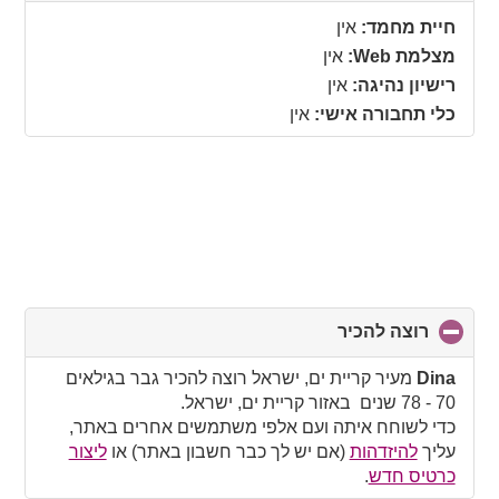
collapse
חיית מחמד:
אין
contents
מצלמת Web:
אין
רישיון נהיגה:
אין
כלי תחבורה אישי:
אין
רוצה להכיר
click
to
collapse
Dina
מעיר קריית ים, ישראל רוצה להכיר גבר בגילאים
contents
70 - 78 שנים באזור קריית ים, ישראל.
כדי לשוחח איתה ועם אלפי משתמשים אחרים באתר,
עליך
להיזדהות
(אם יש לך כבר חשבון באתר) או
ליצור
כרטיס חדש
.