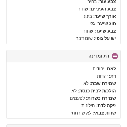
צבע עור:
בהיר
צבע העיניים:
שחור
אורך שיער:
בינוני
סוג שיער:
גלי
צבע שיער:
שחור
יש על גופי:
שום דבר
דת ומדינה
click
to
collapse
לאם:
יהודיה
contents
דת:
יהדות
שמירת שבת:
לא
הולכ/ת לבית כנסת:
לא
שמירת כשרות:
לפעמים
זיקה לדת:
חילונית
שרות צבאי:
לא שירתתי