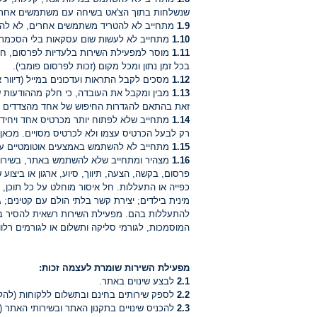
שנשלחות בתוך הצ'אט בשיחה עם משתמשים אחרים 
1.9
מתחייב לא להטריד משתמשים אחרים, לא להצי
1.10
מתחייב לא לעשות שום עסקאות בלי הסכמתה 
1.11
מוסר למפעילת השירות בלעדיות לפרסום, חידו
בכל זמן נתון ומכל מקום (זכות לפרסום פומבי).
1.12
מסכים לקבל התראות ועדכונים במייל (דיוור 
1.13
מבין ומקבל את העובדה, כי חלק מההודעות 
זאת בהתאם להגדרות החיפוש של אחד מהצדדים לפח
1.14
מתחייב שלא לפתוח יותר מכרטיס אחד ויחיד
רק לבעל הכרטיס עצמו ולא לכרטיס מסויים. מכאן 
1.15
מתחייב לא להשתמש באמצעים אוטומטיים על מ
1.16
מצהיר ומתחייב שלא להשתמש באתר, בשירותיו
פרסום, בקשה, הצעה, תיווך, סיוע, ארגון או ביצוע 
כפייה או התעללות. חל איסור מוחלט על כל תוכן,
מינית בילדים; יצירת קשר בלתי הולם עם קטינים; ג
להתעללות בהם. מפעילת השירות רשאית להסיר באו
המוסמכות, לגורמי סליקה ותשלום או לגורמים רלוו
מפעילת השירות שומרת לעצמה זכות:
2.1
לבצע שינוים באתר.
2.2
לספק שירותים בחינם ובתשלום ללקוחות (להלן 
2.3
להכניס שינויים בתקנון האתר ובשירותי האתר