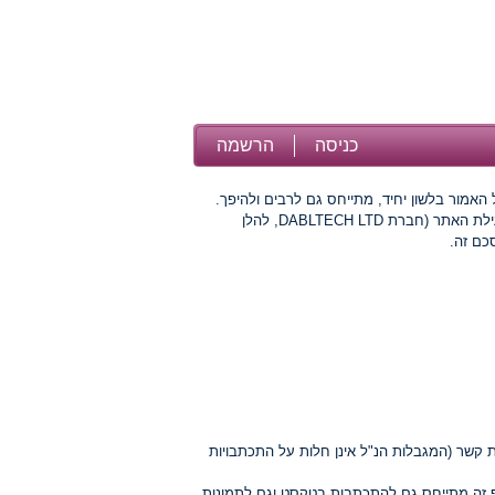
כניסה
הרשמה
 האמור בלשון יחיד, מתייחס גם לרבים ולהיפך.
DABLTECH LTD
, להלן
כם זה.
ת קשר (המגבלות הנ"ל אינן חלות על התכתבויות
יף זה מתייחס גם להתכתבות בטקסט וגם לתמונות