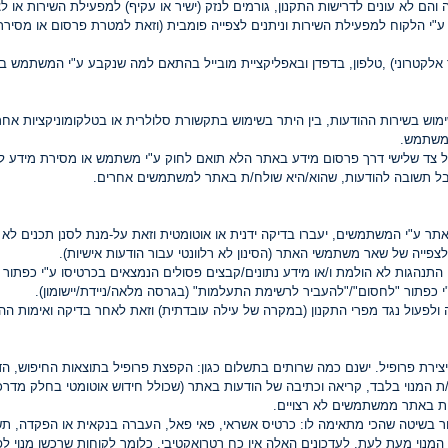
והם לא עונים לדרישות התקנון, גורמים לנזק (ישיר או עקיף) למפעילת השירות או ל
י הלקוח למפעילת השירות וניתנים לצפייה פומבית (וזאת למטרת פרסום או מסירת נ
ר אלקטרוני) ,טלפון, בדפדן ובאפליקציית מובייל בהתאם למה שנקבע ע"י המשתמש ב
מוש בשירות ההודעות, בין היתר בשימוש בתקשורת סלולרית או בטלקומוניקציות אחר
 משתמש.
של צד שלישי דרך פרסום מידע באתר הלא תואם לחוק ע"י משתמש או מסירת מידע 
בל תשובה להודעות, שהוא/היא שולח/ת באתר למשתמשים אחרים.
ר ע"י המשתמשים, יעברו בדיקה ידנית או אוטומטית וזאת על-מנת לסנן תכנים לא רצ
פייה של שאר משתמשי האתר (הסינון לא רלוונטי עבור הודעות אישיות).
תנהגות לא הולמת ו/או מידע נתונים/קבצים פסולים הנמצאים בכרטיסו ע"י כפתור "ל
פתור "לחסום"/"להעביר לרשימת התעלמות" (בגרסה מלאה/ניידת/יישומון).
 ולפעול נגד מפרי התקנון (במקרה של עילה עובדתית) וזאת לאחר בדיקה ואימות ה
רת פרופיל. ישנם כמה שרותים בתשלום כגון: הקפצת פרופיל בתוצאות החיפוש, הדגש
 המנוי בלבד, קריאה וכתיבה של הודעות באתר (שכולל חידוש אוטומטי בחלק מדרכי 
ות באתר ממשתמשים לא רצויים.
 בשיטה שהכי מתאימה לו: כרטיס אשראי, פאי פאל, העברה בנקאית או הפקדה, תשלום
וי מעת לעת. לעדכונים האלה אין כח רטרואקטיבי, כלומר לקוחות שרכשו מנוי לפנ