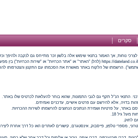
סקרים
לצרכי נוחות, אך האמור בתנאי שימוש אלה בלשון זכר מתייחס גם לנקבה ולהיפך וכל
משתמש"). הרשמתו של הלקוח באתר מאשרת את הסכמתו עם התקנון והצטרפותו להס
ועדכני. התנאי הנ"ל תקף גם לגבי התמונות, שהוא בוחר להעלאות לכרטיס שלו באתר.
ות בדויה, אלא להירשם עם פרטים אישיים, עדכניים ואמיתים.
סם באתר, על פרטיות ושמירת הנתונים הנחוצים להרשמתו לשירות ההכרויות.
 מעל גיל 18.
ם לחוק.
ני, מספרי טלפון, פייסבוק, אינסטגרם, קישורים לאתרים ו/או כל דרך אחרת ליציר
נות, דברי פורנוגרפיה, דברי אימה, טרור או אלימות וכל דבר אחר שלא כחוק. סע