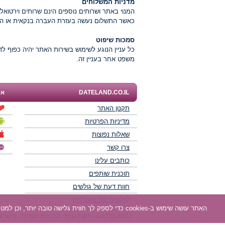
מדניות המשלוחים
המנוי באתר ושרותים נוספים הינם שרותים וירטואל
כאשר התשלום נעשה בעזרת העברה בנקאית או הפקדה לחשבון, המנוי יופעל תוך 2 ימי
סמכות שיפוט
כל עניין הנוגע לשימוש בשירות האתר יהיה כפוף 
משפט אחר בעניין זה.
DATELAND.CO.IL
אפ
תקנון האתר
מדיניות הפרטיות
שאלות נפוצות
צרו קשר
כותבים עלינו
תוכנית שותפים
חוות דעת של גולשים
לאנשים עם מוגבליות
האתר עושה שימוש ב-cookies כדי לספק לך חווית גלישה טובה יותר, וכן למטרות סטטיסטיקה, אפיון ושיווק. למידע נוסף
DATELAND - רשת אתרי הכרויות הגדולה בישראל מאז 2008.