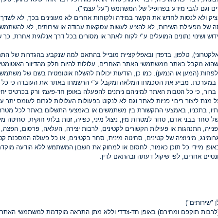
וגם לגבי מידע בפרופיל של המשתמש ("על עצמי").
ק ולא לנסות לחדש את הקשר במידה ולקוחות אחרים לא מעונינים בכך, לא לשדך.
של מפעילת השירות, לא להציע לעשות עסקאות עבודה או שירותים, לא להשתמש ב
ש ושינוי נתונים המועלים ע"י לקוח לאתר או מסורים בכל דרך אנלוגית אחרת, כך 
אלקטרוני), טלפון, בדפדן ובאפליקציית מובייל בהתאם למה שנקבע בהגדרות של התר
שהוא מקבל באתר ממשתמשי האתר האחרים, עלולות להיות חלק מהדיוור האוטומטי 
ות (המען או הנמען). כמו כן, הודעות יכולות להשלח אוטומטית בשם של משתמשי
 במערכת. מביע את הסכמתו המלאה ומקבל ע"י הרשמתו באתר את העובדה כי כל מ
ברור, כי כל הטבות האתר למיניהם ניתנים להפעלה באופן חד-פעמי ורק בכרטיס יח
נת ליצור ריבוי פניות לאתר וגם לא לנקוט בפעולות העלולות לגרום לעומס יתר ע
, בתכניו, באמצעי התקשורת בין משתמשים או באמצעי התשלום באתר לכל מטרה בל
של סחר בבני אדם, סחר למטרות מין, ניצול מיני, כפייה, זנות בלתי חוקית, סחיטה מי
 פנייה, התנהגות או פעילות הקשורים לקטינים, לרבות יצירה, העלאה, פרסום, הפצה
רומינג; מיניזציה של קטינים; סחיטה מינית; סחר בקטינים; או כל פעולה המסכנת קט
פן מיידי כל תוכן כאמור, לחסום או למחוק את חשבון המשתמש ללא הודעה מוקדמת
נטיים אחרים, לפי שיקול דעתה ובהתאם לדין.
"שירותים")
 (לרבות תוקפם ומחירם) באופן חד-צדדי וללא מתן התראה מוקדמת למשתמשי האתר