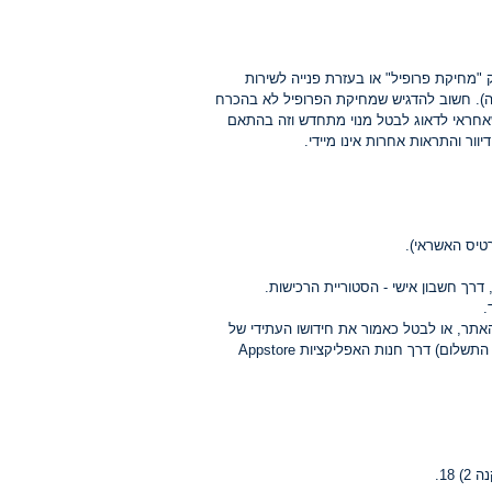
"מחיקת פרופיל" או בעזרת פנייה לשירות
יות מקבלים את הבקשה). חשוב להדגיש שמחיקת הפרופיל לא בהכרח
שאחראי לדאוג לבטל מנוי מתחדש וזה בהתאם
טיס האשראי).
רך חשבון אישי - הסטוריית הרכישות.
אתר, או לבטל כאמור את חידושו העתידי של
התשלום בגין המנוי. למען הסר ספק יודגש כי במקרה והמנוי שולם דרך ה-Appstore, ניתן לבטל את השירות (ו/או את חידושו העתידי של התשלום) דרך חנות האפליקציות Appstore