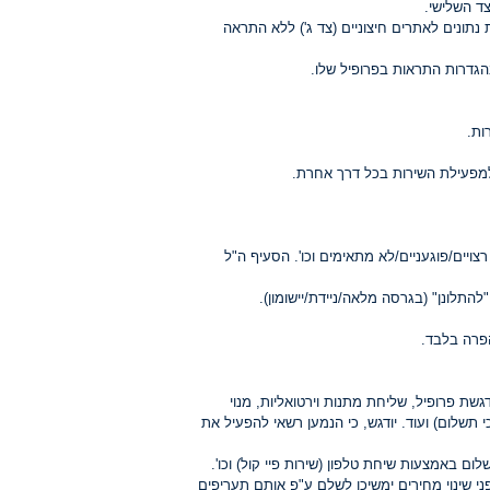
צד השלישי.
תונים לאתרים חיצוניים (צד ג') ללא התראה
הגדרות התראות בפרופיל שלו.
ות.
למפעילת השירות בכל דרך אחרת.
ויים/פוגעניים/לא מתאימים וכו'. הסעיף ה"ל
התלונן" (בגרסה מלאה/ניידת/יישומון).
הפרה בלבד.
ת פרופיל, שליחת מתנות וירטואליות, מנוי
תשלום) ועוד. יודגש, כי הנמען רשאי להפעיל את
 באמצעות שיחת טלפון (שירות פיי קול) וכו'.
י שינוי מחירים ימשיכו לשלם ע"פ אותם תעריפים