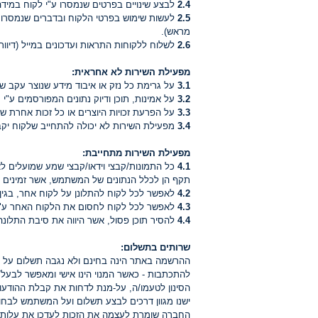
2.4
לבצע שינויים בפרטים שנמסרו ע"י לקוח במידה 
2.5
לעשות שימוש בפרטי הלקוח ובדברים שנמסרו ע"
מראש).
2.6
לשלוח ללקוחות התראות ועדכונים במייל (דיוו
מפעילת השירות לא אחראית:
3.1
על גרימת כל נזק או איבוד מידע שנוצר עקב שי
3.2
על אמינות, תוכן ודיוק נתונים המפורסמים ע"י
3.3
על הפרעת זכויות היוצרים או כל זכות אחרת 
3.4
מפעילת השירות לא יכולה להתחייב שלקוח יק
מפעילת השירות מתחייבת:
4.1
כל התמונות/קבצי וידאו/קבצי שמע שמועלים לאת
תקף הן לכלל הנתונים של המשתמש, אשר זמינים לצ
4.2
לאפשר לכל לקוח להתלונן על לקוח אחר, בגין ה
4.3
לאפשר לכל לקוח לחסום את הלקוח האחר ע"י כ
4.4
להסיר תוכן פסול, אשר היווה את סיבת התלונה
שרותים בתשלום:
ההרשמה באתר הינה בחינם ולא נגבה תשלום על יצי
להתכתבות - כאשר המנוי הינו אישי ומאפשר לבעל/ת
הסינון לטעמו/ה, על-מנת לדחות את קבלת ההודע
ישנו מגוון דרכים לבצע תשלום ועל המשתמש לבחור
החברה שומרת לעצמה את הזכות לעדכן את עלות המנ