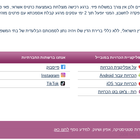
יים ולכן אין צורך במשלוח פיזי. ברגע רכישה מוצלחת באמצעות כרטיס אשראי, פאי 
 עסקים מרגע קבלת אסמכתא עם פרטים מזהים נכונים.
לדין הישראלי, ללא כללי ברירת הדין שלו ויהיה נתון לסמכותם הבלעדית של בתי המ
ליקציית הכרויות במובייל
אנחנו ברשתות החברתיות
על אפליקצית הכרויות
פייסבוק
הכרויות עבור Android
Instagram
הכרויות עבור iOS
TikTok
רות - צ'אט בוט הכרויות
לחצו כאן
.