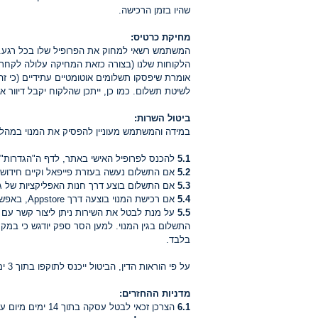
שהיו בזמן הרכישה.
מחיקת כרטיס:
המשתמש רשאי למחוק את הפרופיל שלו בכל רגע. ני
אומרת שיפסקו תשלומים אוטומטיים עתידיים (כי 
לשיטת תשלום. כמו כן, ייתכן שהלקוח יקבל דיוור אלקטרוני ו/או התראות אחרות עד 14 ימים מרגע מחיק
ביטול השרות:
במידה והמשתמש מעוניין להפסיק את המנוי במהל
5.1
להכנס לפרופיל האישי באתר, לדף ה"הגדרות" 
5.2
אם התשלום נעשה בעזרת פייפאל וקיים חידושו
5.3
אם התשלום בוצע דרך חנות האפליקציות של גוג
5.4
אם רכישת המנוי בוצעה דרך Appstore, באפשרותך לבטל את חידושו של התשלום בחנות האפליקציות שלך ב-Appstore שלך בלבד.
5.5
על מנת לבטל את השירות ניתן ליצור קשר עם ש
בלבד.
על פי הוראות הדין, הביטול ייכנס לתוקפו בתוך 3 ימי עסקים מקבלת הודעת הביטול.
מדניות ההחזרים:
6.1
הצרכן זכאי לבטל עסקה בתוך 14 ימים מיום עשיית העסקה, בכפוף לחוק הגנת הצרכן התשמ"א - 1981 (להלן - החוק), תוספת (תקנה 2) 18.