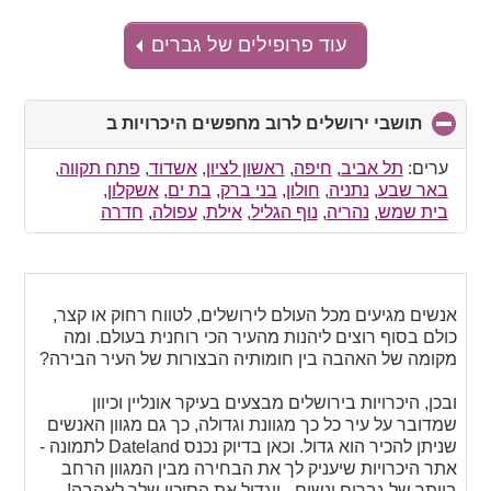
עוד פרופילים של גברים
תושבי ירושלים לרוב מחפשים היכרויות ב
click
to
collapse
ערים:
תל אביב
,
חיפה
,
ראשון לציון
,
אשדוד
,
פתח תקווה
,
contents
באר שבע
,
נתניה
,
חולון
,
בני ברק
,
בת ים
,
אשקלון
,
בית שמש
,
נהריה
,
נוף הגליל
,
אילת
,
עפולה
,
חדרה
אנשים מגיעים מכל העולם לירושלים, לטווח רחוק או קצר,
כולם בסוף רוצים ליהנות מהעיר הכי רוחנית בעולם. ומה
מקומה של האהבה בין חומותיה הבצורות של העיר הבירה?
ובכן, היכרויות בירושלים מבצעים בעיקר אונליין וכיוון
שמדובר על עיר כל כך מגוונת וגדולה, כך גם מגוון האנשים
שניתן להכיר הוא גדול. וכאן בדיוק נכנס Dateland לתמונה -
אתר היכרויות שיעניק לך את הבחירה מבין המגוון הרחב
ביותר של גברים ונשים - ויגדיל את הסיכוי שלך לאהבה!