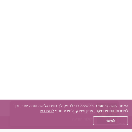
נכנס לאתר
×
האתר עושה שימוש ב-cookies כדי לספק לך חווית גלישה טובה יותר, וכן
למטרות סטטיסטיקה, אפיון ושיווק. למידע נוסף
לחצו כאן
.
שרית, 53
מוניק, 46
ליבנת, 40
אוסנת, 60
Mor, 30
Dror, 52
Rubin, 42
Maksim, 26
מאיה מאיה, 45
חנה סמפסון, 61
לשלוח הודעה
לאשר
אפליקציית הכרויות
אנחנו ברשתות החברתיות
על אפליקצית הכרויות
Facebook