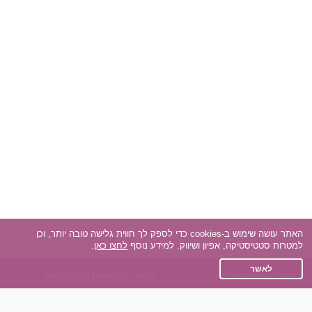
האתר עושה שימוש ב-cookies כדי לספק לך חווית גלישה טובה יותר, וכן
למטרות סטטיסטיקה, אפיון ושיווק. למידע נוסף
לחצו כאן
.
לאשר
אפליקציית הכרויות
אנחנו ברשתות החברתיות
על אפליקצית הכרויות
Facebook
הכרויות עבור Android
Instagram