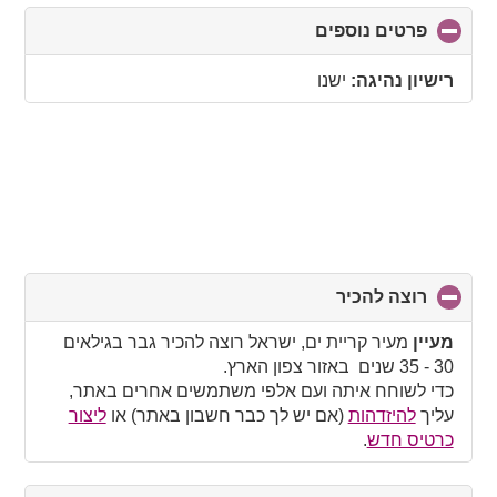
פרטים נוספים
click
to
collapse
רישיון נהיגה:
ישנו
contents
רוצה להכיר
click
to
collapse
מעיין
מעיר קריית ים, ישראל רוצה להכיר גבר בגילאים
contents
30 - 35 שנים באזור צפון הארץ.
כדי לשוחח איתה ועם אלפי משתמשים אחרים באתר,
עליך
להיזדהות
(אם יש לך כבר חשבון באתר) או
ליצור
כרטיס חדש
.