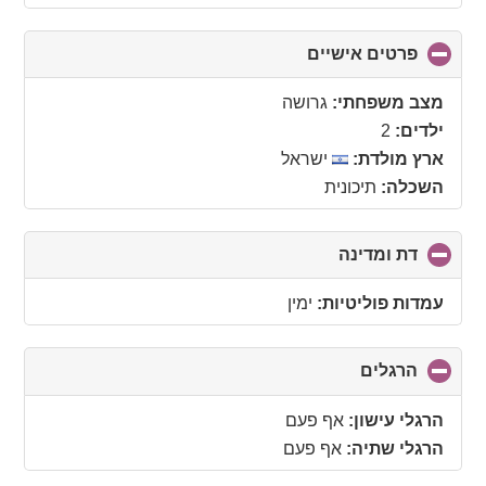
פרטים אישיים
click
to
collapse
מצב משפחתי:
גרושה
contents
ילדים:
2
ארץ מולדת:
ישראל
השכלה:
תיכונית
דת ומדינה
click
to
collapse
עמדות פוליטיות:
ימין
contents
הרגלים
click
to
collapse
הרגלי עישון:
אף פעם
contents
הרגלי שתיה:
אף פעם