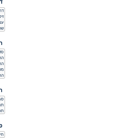
ד
דת
זיק
עמד
שר
ה
סדר
הרג
הר
מש
הרג
ת
סגנו
תחו
תכו
פ
חי