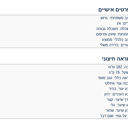
רטים אישיים
ב משפחתי: גרוש
ים: אין
כלה: השכלה גבוהה
מחות: שיווק ופרסום
ב כלכלי: ממוצע
ורים: בדירה משלי
ראה חיצוני
 182 ס"מ
: 76 ק"ג
אה כללי: טוב מאוד
נה גוף: אתלטי
ע עור: בהיר
 העיניים: ירוק
רך שיער: קצר
 שיער: גלי
ע שיער: שחור
על גופי: שום דבר