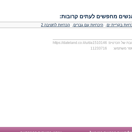
נשים מחפשים לעתים קרובות:
ויות בקריית ים
,
היכרויות עם גברים
,
הכרויות לחטיבה 2
בת של הכרטיס:
https://dateland.co.il/u/da1510146
פר משתמש:
11233716