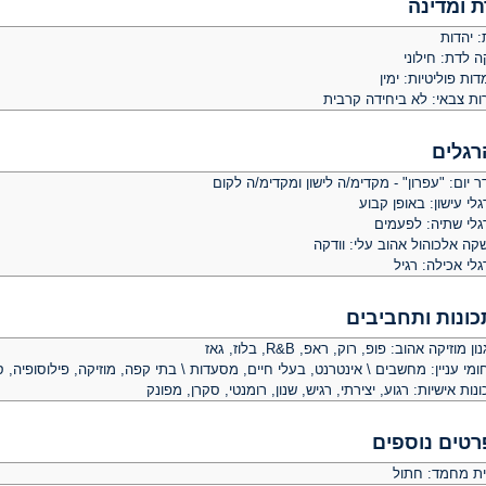
ת ומדינה
: יהדות
ה לדת: חילוני
ות פוליטיות: ימין
ות צבאי: לא ביחידה קרבית
רגלים
 יום: "עפרון" - מקדימ/ה לישון ומקדימ/ה לקום
לי עישון: באופן קבוע
גלי שתיה: לפעמים
קה אלכוהול אהוב עלי: וודקה
לי אכילה: רגיל
כונות ותחביבים
ן מוזיקה אהוב: פופ, רוק, ראפ, R&B, בלוז, גאז
מי עניין: מחשבים \ אינטרנט, בעלי חיים, מסעדות \ בתי קפה, מוזיקה, פילוסופיה, ס
נות אישיות: רגוע, יצירתי, רגיש, שנון, רומנטי, סקרן, מפונק
רטים נוספים
ית מחמד: חתול