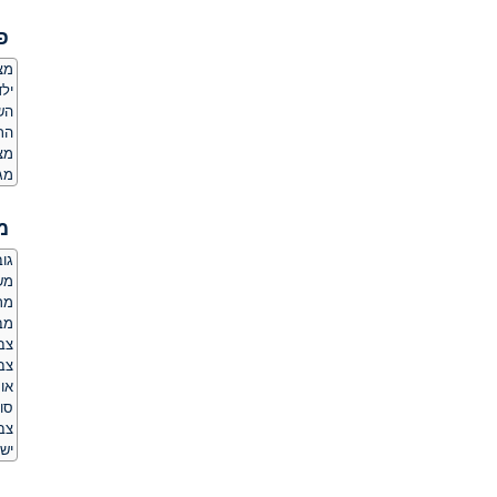
פ
מצ
ילד
הש
הת
מצ
מג
מ
גובה:
משקל
מר
מב
צב
צבע
או
סוג
צב
יש 