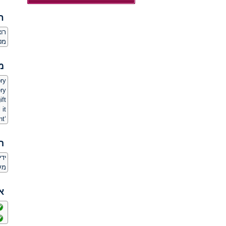
ח
רו
מט
מ
ry.
y.
ft.
 it
‘The Present’
ה
יד
מע
א