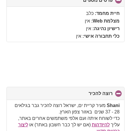
פרטים נוספים
click
to
collapse
חיית מחמד:
כלב
contents
מצלמת Web:
אין
רישיון נהיגה:
אין
כלי תחבורה אישי:
אין
רוצה להכיר
click
to
collapse
Shani
מעיר קריית ים, ישראל רוצה להכיר גבר בגילאים
contents
28 - 37 שנים באזור צפון הארץ.
כדי לשוחח איתה ועם אלפי משתמשים אחרים באתר,
עליך
להיזדהות
(אם יש לך כבר חשבון באתר) או
ליצור