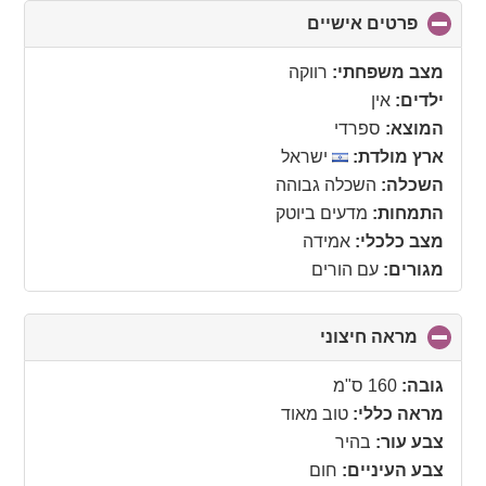
פרטים אישיים
click
to
collapse
מצב משפחתי:
רווקה
contents
ילדים:
אין
המוצא:
ספרדי
ארץ מולדת:
ישראל
השכלה:
השכלה גבוהה
התמחות:
מדעים ביוטק
מצב כלכלי:
אמידה
מגורים:
עם הורים
מראה חיצוני
click
to
collapse
גובה:
160 ס"מ
contents
מראה כללי:
טוב מאוד
צבע עור:
בהיר
צבע העיניים:
חום