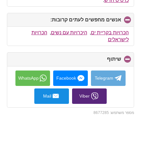
כרטיס חדש
.
אנשים מחפשים לעתים קרובות:
click
to
collapse
הכרויות בקריית ים
,
היכרויות עם נשים
,
הכרויות
contents
לישראלים
שיתוף
click
to
collapse
contents
WhatsApp
Facebook
Telegram
Mail
Viber
מספר משתמש:
8677285