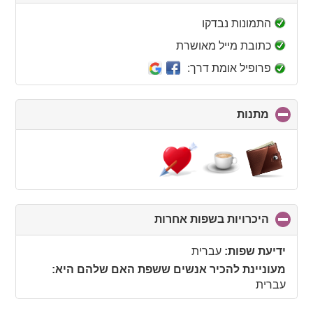
to
collapse
התמונות נבדקו
contents
כתובת מייל מאושרת
פרופיל אומת דרך:
מתנות
click
to
collapse
contents
היכרויות בשפות אחרות
click
to
collapse
ידיעת שפות:
עברית
contents
מעוניינת להכיר אנשים ששפת האם שלהם היא:
עברית