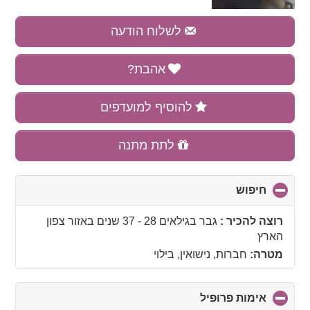
לשלוח הודעה
אהבת?
להוסיף למועדפים
לתת מתנה
חיפוש
click
to
collapse
רוצה להכיר :
גבר בגילאים 28 - 37 שנים
באזור
צפון
contents
הארץ
מטרה:
חברות, נישואין, בילוי
אימות פרופיל
click