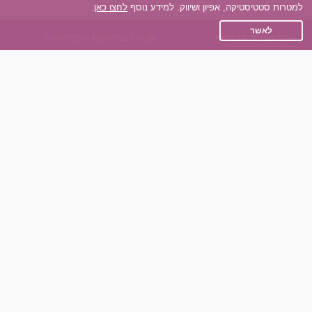
למטרות סטטיסטיקה, אפיון ושיווק. למידע נוסף
לחצו כאן
.
לאשר
אפליקציית הכרויות
אנחנו ברשתות החברתיות
על אפליקצית הכרויות
Facebook
הכרויות עבור Android
Instagram
הכרויות עבור iOS
TikTok
רות - צ'אט בוט הכרויות
Dateland.co.il
השותפים שלנו
תקנון
הכרויות לאקדמאים
מדיניות הפרטיות
הכרויות לגילאים 50+
שאלות נפוצות
כפיות (capiyot) הכרויות
כותבים עלינו
הכרויות בליינד דייט
צרו קשר
הכרויות גייז
תוכנית שותפים
אתר רגיל
חוות דעת של גולשים
לאנשים עם מוגבליות
שפות