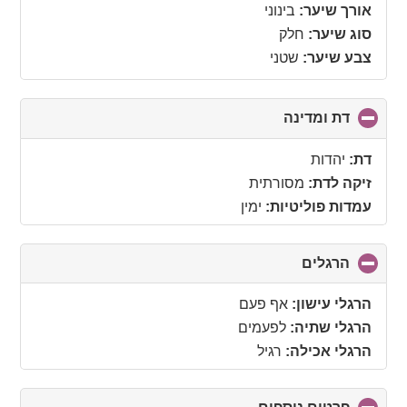
אורך שיער:
בינוני
סוג שיער:
חלק
צבע שיער:
שטני
דת ומדינה
click
to
collapse
דת:
יהדות
contents
זיקה לדת:
מסורתית
עמדות פוליטיות:
ימין
הרגלים
click
to
collapse
הרגלי עישון:
אף פעם
contents
הרגלי שתיה:
לפעמים
הרגלי אכילה:
רגיל