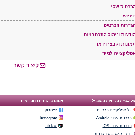
כרטיס שלי
יפוש
גדרות הכרטיס
ודעות וניהול התכתבויות
מונות וקבצי וידאו
פליקצייה לנייד
ליצור קשר
ליקציית הכרויות במובייל
אנחנו ברשתות החברתיות
על אפליקצית הכרויות
פייסבוק
הכרויות עבור Android
Instagram
הכרויות עבור iOS
TikTok
רות - צ'אט בוט הכרויות