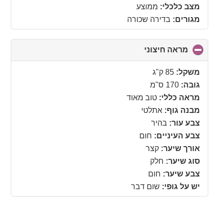
מצב כלכלי:
ממוצע
מגורים:
בדירה שכורה
מראה חיצוני
click
to
collapse
משקל:
85 ק"ג
contents
גובה:
170 ס"מ
מראה כללי:
טוב מאוד
מבנה גוף:
אתלטי
צבע עור:
בהיר
צבע העיניים:
חום
אורך שיער:
קצר
סוג שיער:
חלק
צבע שיער:
חום
יש על גופי:
שום דבר