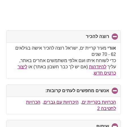
רוצה להכיר
click
to
collapse
אורי
מעיר קריית ים, ישראל רוצה להכיר אישה בגילאים
contents
62 - 70 שנים
כדי לשוחח איתו ועם אלפי משתמשים אחרים באתר,
עליך
להיזדהות
(אם יש לך כבר חשבון באתר) או
ליצור
כרטיס חדש
.
אנשים מחפשים לעתים קרובות:
click
to
collapse
הכרויות בקריית ים
,
היכרויות עם גברים
,
הכרויות
contents
לחטיבה 2
שיתוף
click