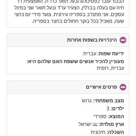
הבכור עובד כפסיכולוג ובעל תואר כרו"ח, האמצעית דר'
חיה עם בעלה בברלין, הצעיר עו"ד ובעל תואר שני במינל
עסקים. אני מתנדב בספריה עירונית. צועד מידי יום כחצי
שעה, מאכיל בכל בוקר חתולים בחצר בספריה.
היכרויות בשפות אחרות
click
to
collapse
ידיעת שפות:
עברית
contents
מעוניין להכיר אנשים ששפת האם שלהם היא:
עברית, רוסית
פרטים אישיים
click
to
collapse
מצב משפחתי:
גרוש
contents
ילדים:
3
המוצא:
ספרדי
ארץ מולדת:
ישראל
השכלה:
תיכונית