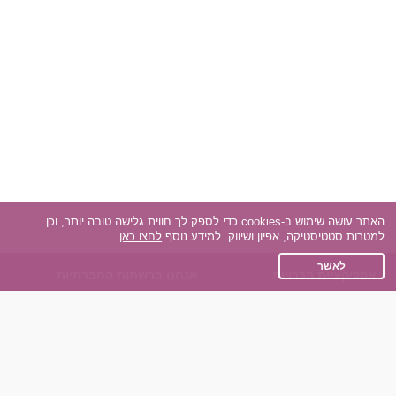
האתר עושה שימוש ב-cookies כדי לספק לך חווית גלישה טובה יותר, וכן
למטרות סטטיסטיקה, אפיון ושיווק. למידע נוסף
לחצו כאן
.
לאשר
אפליקציית הכרויות
אנחנו ברשתות החברתיות
על אפליקצית הכרויות
Facebook
הכרויות עבור Android
Instagram
הכרויות עבור iOS
TikTok
רות - צ'אט בוט הכרויות