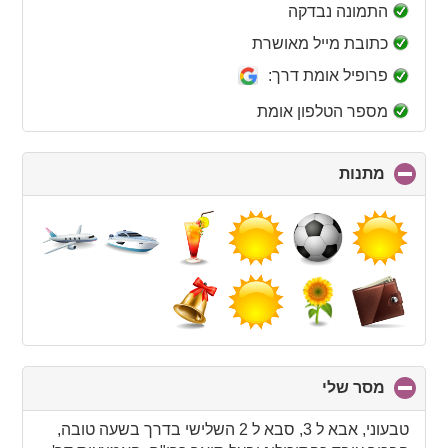
collapse
התמונה נבדקה
contents
כתובת מייל מאושרת
פרופיל אומת דרך:
מספר הטלפון אומת
מתנות
click
to
collapse
contents
מסר שלי
click
to
collapse
טבעוני, אבא ל 3, סבא ל 2 השלישי בדרך בשעה טובה,
contents