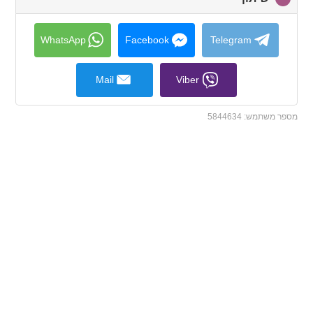
to
collapse
contents
WhatsApp
Facebook
Telegram
Mail
Viber
מספר משתמש:
5844634