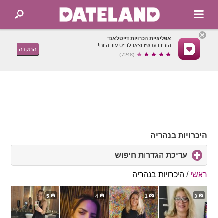
אפליציית הכרויות דייטלאנד
הורידו עכשיו וצאו לדייט עוד היום!
התקנה
(7248)
היכרויות בנהריה
עריכת הגדרות חיפוש
click
to
expand
ראשי
/
היכרויות בנהריה
contents
5
4
1
3