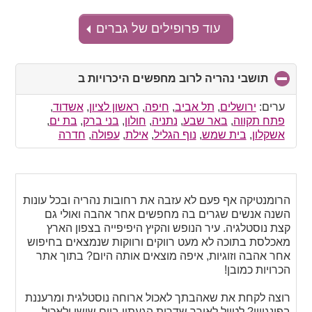
עוד פרופילים של גברים
תושבי נהריה לרוב מחפשים היכרויות ב
click
to
collapse
ערים:
ירושלים
,
תל אביב
,
חיפה
,
ראשון לציון
,
אשדוד
,
contents
פתח תקווה
,
באר שבע
,
נתניה
,
חולון
,
בני ברק
,
בת ים
,
אשקלון
,
בית שמש
,
נוף הגליל
,
אילת
,
עפולה
,
חדרה
הרומנטיקה אף פעם לא עזבה את רחובות נהריה ובכל עונות
השנה אנשים שגרים בה מחפשים אחר אהבה ואולי גם
קצת נוסטלגיה. עיר הנופש והקיץ היפיפייה בצפון הארץ
מאכלסת בתוכה לא מעט רווקים ורווקות שנמצאים בחיפוש
אחר אהבה וזוגיות, איפה מוצאים אותה היום? בתוך אתר
הכרויות כמובן!
רוצה לקחת את שאהבתך לאכול ארוחה נוסטלגית ומרעננת
בפינגווין? לטייל לאורך שדרות הגעתון ביום שישי ולאכול