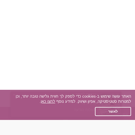
נכנסה לאתר
×
האתר עושה שימוש ב-cookies כדי לספק לך חווית גלישה טובה יותר, וכן
למטרות סטטיסטיקה, אפיון ושיווק. למידע נוסף
לחצו כאן
.
איתי, 20
מיכל, 41
דורין, 28
לינור, 37
שירה, 55
yair, 31
Meir, 47
שולמית, 67
Juan, 45
מיטל פז, 42
לשלוח הודעה
לאשר
אפליקציית הכרויות
אנחנו ברשתות החברתיות
על אפליקצית הכרויות
Facebook
הכרויות עבור Android
Instagram