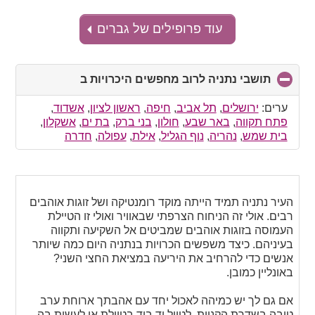
עוד פרופילים של גברים
תושבי נתניה לרוב מחפשים היכרויות ב
click
to
collapse
ערים:
ירושלים
,
תל אביב
,
חיפה
,
ראשון לציון
,
אשדוד
,
contents
פתח תקווה
,
באר שבע
,
חולון
,
בני ברק
,
בת ים
,
אשקלון
,
בית שמש
,
נהריה
,
נוף הגליל
,
אילת
,
עפולה
,
חדרה
העיר נתניה תמיד הייתה מוקד רומנטיקה ושל זוגות אוהבים
רבים. אולי זה הניחוח הצרפתי שבאוויר ואולי זו הטיילת
העמוסה בזוגות אוהבים שמביטים אל השקיעה ותקווה
בעיניהם. כיצד משפשים הכרויות בנתניה היום כמה שיותר
אנשים כדי להרחיב את היריעה במציאת החצי השני?
באונליין כמובן.
אם גם לך יש כמיהה לאכול יחד עם אהבתך ארוחת ערב
טובה בשדרת הקניות, לטייל יד ביד בטיילת או לעשות בה