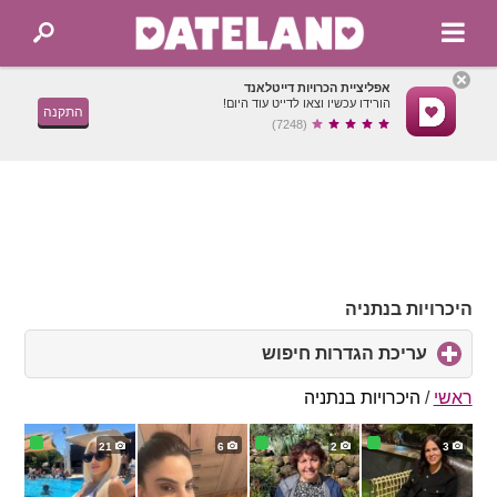
אפליציית הכרויות דייטלאנד
הורידו עכשיו וצאו לדייט עוד היום!
התקנה
(7248)
היכרויות בנתניה
עריכת הגדרות חיפוש
click
to
expand
ראשי
/
היכרויות בנתניה
contents
21
6
2
3