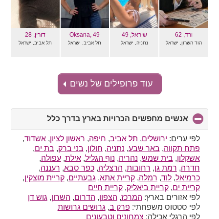
ורד
, 62
שיראל
, 49
, 49
Oksana
דורין
, 28
הוד השרון, ישראל
נתניה, ישראל
תל אביב, ישראל
תל אביב, ישראל
עוד פרופילים של נשים
אנשים מחפשים הכרויות בארץ בדרך כלל
click
to
collapse
לפי ערים:
ירושלים
,
תל אביב
,
חיפה
,
ראשון לציון
,
אשדוד
,
contents
פתח תקווה
,
באר שבע
,
נתניה
,
חולון
,
בני ברק
,
בת ים
,
אשקלון
,
בית שמש
,
נהריה
,
נוף הגליל
,
אילת
,
עפולה
,
חדרה
,
רמת גן
,
רחובות
,
הרצליה
,
כפר סבא
,
רעננה
,
כרמיאל
,
לוד
,
רמלה
,
קריית אתא
,
גבעתיים
,
קריית מוצקין
,
קריית ים
,
קריית ביאליק
,
קריית חיים
לפי אזורים בארץ:
המרכז
,
הצפון
,
הדרום
,
השרון
,
גוש דן
לפי סטטוס משפחתי:
פרק ב
,
גרושים גרושות
לפי הרגלי אכילה:
צמחונים וטבעונים