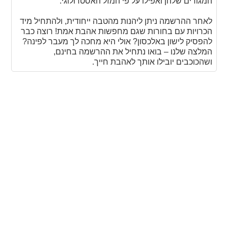
המגורים שלהן ואפילו על פי המזל האסטרולוגי.
לאחר ההרשמה ניתן ליהנות מהטבה ייחודית, ולהתחיל מיד
הכרויות עם בחורות שגם מחפשות אהבת אמת! רוצה כבר
להפסיק לישון באלכסון? אולי היא מחכה לך מעבר לפינה?
המלצה שלנו – בואו נתחיל את ההרשמה בחינם,
ושהכוכבים יובילו אותך לאהבת חייך.