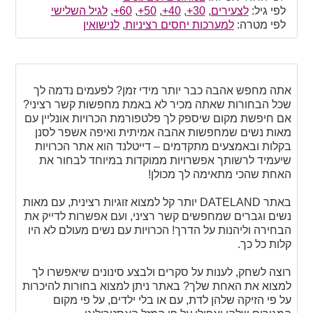
לפי גיל:
לצעירים
,
30+
,
40+
,
50+
,
60+
,
לגיל השלישי
לפי מטרה:
למערכות יחסים רציניות
,
לנישואין
אתה מחפש אהבה כבר יותר מידי זמן? לפעמים נדמה לך
שכל הבחורות שאתה מכיר לא באמת מחפשות קשר רציני?
אם חיפשת מקום שיספק לך פלטפורמת הכרויות אונליין עם
מאות נשים שמחפשות אהבה אמיתית ואיפה אשפר לסנן
בקלות ובאמצעים מתקדמים – דייטלנד הוא אתר הכרויות
שיעמיד לרשותך אפשרויות ממוקדות במיוחד לבחור את
האחת שהכי מתאימה לך מכולן!
באתר DATELAND יותר קל למצוא זוגיות רצינית, עם מאות
נשים וגברים שמחפשים קשר רציני, ועם אפשרות לדייק את
הבחירה וליהנות על הדרך! הכרויות עם נשים מעולם לא היו
קלות כל כך.
רוצה לשחק, לענות על סקרים ולבצע סינונים שיאפשרו לך
למצוא את האחת שלך? באתר ניתן למצוא בחורות להיכרות
על פי הזיקה שלהן לדת, עם או בלי ילדים, על פי מקום