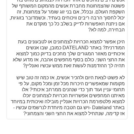
פשוטה שהצמחונות מחברת אנשים מהמקום המשותף של
השקפת העולם. ובכלל, אם בני זוג שומר על צמחונות, זה
יכול לחסוך הרבה ריבים וויכוחים בעתיד. וכשמדובר בזוגיות,
אם ניתנת האפשרות לדייק בשלב כל כך מוקדם את
הבחירה, למה לא?
היכן אפשר למצוא הכרויות לצמחונים או לטבעונים בעת
המודרנית? באתר DATELAND כמובן, שבו אנשים
איכותיים מאזור המגורים שלך מחכים בדיוק כמוך למצוא
את החצי השני. כולם בסוף מחפשים אהבה, אז מדוע שלא
תהיה לך ההזדמנות לעשות זאת ממש עכשיו ואונליין?
לא פשוט לצאת היום ולהכיר אנשים, אז כמה זה טוב שיש
מקומות שמאפשרים היכרות מכל זמן ומכל מקום, על פי
תחומי עניין ועוד תוך כדי שנהנים ממרחב איכותי? אלו
מאיתנו המחפשים אפשרויות הכרויות לצמחונים יוכלו
למצוא פלטפורמת הכרויות אונליין מובילה ואיכותית במיוחד
באתר Dateland -ויש גם הטבה מיוחדת לנרשמים עכשיו -
אז קדימה, שנתחיל למצוא את החצי השני והצמחוני?