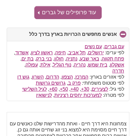
עוד פרופילים של גברים
אנשים מחפשים הכרויות בארץ בדרך כלל
click
to
collapse
עם גברים
,
עם נשים
contents
לפי ערים:
ירושלים
,
תל אביב
,
חיפה
,
ראשון לציון
,
אשדוד
,
פתח תקווה
,
באר שבע
,
נתניה
,
חולון
,
בני ברק
,
בת ים
,
אשקלון
,
בית שמש
,
נהריה
,
נוף הגליל
,
אילת
,
עפולה
,
חדרה
לפי אזורים בארץ:
המרכז
,
הצפון
,
הדרום
,
השרון
,
גוש דן
לפי סטטוס משפחתי:
פרק ב
,
גרושים גרושות
לפי גיל:
לצעירים
,
30+
,
40+
,
50+
,
60+
,
לגיל השלישי
לפי מטרה:
למערכות יחסים רציניות
,
לנישואין
צמחונות היא דרך חיים - ואחת מהדרישות שלנו כאנשים עם
דרך חיים מסוימת היא למצוא בני זוג שחיים אותה גם כן.
אנשים רבים מחפשים אחר הכרויות לצמחונים מהסיבה