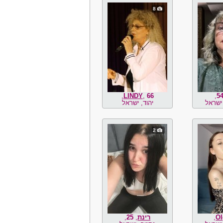
8
,
LINDY
,
66
,
5
ישראל
יהוד, ישראל
2
Ol
,
רינת
,
25
,