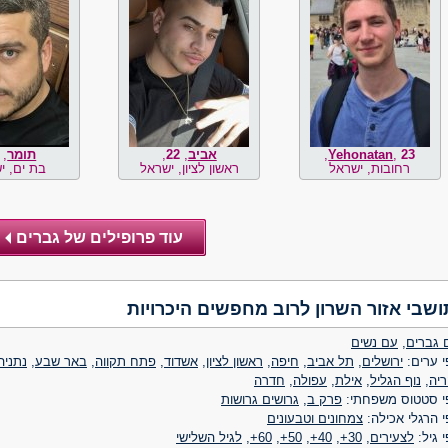
23
,
Yehonatan
,
אביב
,
22
,
תומר
,
רחובות, ישראל
ראשון לציון, ישראל
בת ים, י
ושבי אזור השרון לרוב מחפשים היכרויות
 גברים
,
עם נשים
 ערים:
ירושלים
,
תל אביב
,
חיפה
,
ראשון לציון
,
אשדוד
,
פתח תקווה
,
באר שבע
,
נתניה
ריה
,
נוף הגליל
,
אילת
,
עפולה
,
חדרה
י סטטוס משפחתי:
פרק ב
,
גרושים גרושות
 הרגלי אכילה:
צמחונים וטבעונים
 גיל:
לצעירים
,
30+
,
40+
,
50+
,
60+
,
לגיל השלישי