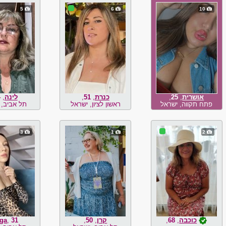
5
6
10
אושרית
,
25
,
כנרת
,
51
,
לינה
,
4
פתח תקווה, ישראל
ראשון לציון, ישראל
תל אביב, 
3
1
2
כוכבה
,
68
,
קרן
,
50
,
31
,
ga