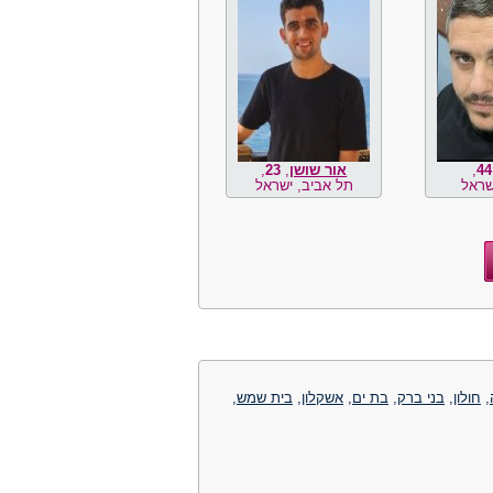
44
,
אור שושן
,
23
,
שראל
תל אביב, ישראל
,
חולון
,
בני ברק
,
בת ים
,
אשקלון
,
בית שמש
,