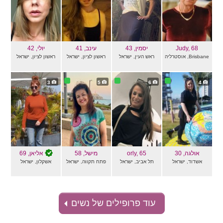
, 68
Judy
יסמין
, 43
עינב
, 41
יולי
, 42
Brisbane, אוסטרליה
ראש העין, ישראל
ראשון לציון, ישראל
ראשון לציון, ישראל
3
5
6
4
אולגה
, 30
, 65
orly
מישל
, 58
אליאן
, 69
אשדוד, ישראל
תל אביב, ישראל
פתח תקווה, ישראל
אשקלון, ישראל
עוד פרופילים של נשים