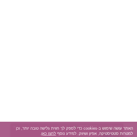
נכנס לאתר
×
האתר עושה שימוש ב-cookies כדי לספק לך חווית גלישה טובה יותר, וכן
למטרות סטטיסטיקה, אפיון ושיווק. למידע נוסף
לחצו כאן
.
לין, 30
רונן, 59
לילך, 53
משה, 65
משה, 77
רבקה, 61
שמואל, 58
Shir, 30
Hagai, 53
Ah-Mad, 40