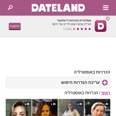
אפליציית הכרויות דייטלאנד
הורידו עכשיו וצאו לדייט עוד היום!
התקנה
(7248)
הכרויות באוסטרליה
עריכת הגדרות חיפוש
click
to
expand
ראשי
/
הכרויות באוסטרליה
contents
4
1
4
1