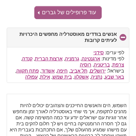
עוד פרופילים של גברים
אנשים בודדים מאוסטרליה מחפשים היכרויות
לעיתים קרובות
click
to
collapse
לפי ערים:
סידני
contents
לפי מדינות:
ארגנטינה
,
גרמניה
,
ארצות הברית
,
קנדה
,
צרפת
,
בריטניה
,
רוסיה
בישראל:
ירושלים
,
תל אביב
,
חיפה
,
אשדוד
,
פתח תקווה
,
באר שבע
,
נתניה
,
אשקלון
,
בית שמש
,
אילת
,
עפולה
השמש, הים והאנשים החייכנים והצהובים יכולים להיות
מהנים לתקופה, אך מי שחי באוסטרליה לאורך זמן ומחפש
אחר זוגיות עם ישראלים יודע עד כמה המשימה קשה. אם
גם לך חסרה הרומנטיקה בחיים ויש לך חלום להקים בית
עם מישהו שמגיע מהעולם שלך, אם התכתבות בעברית היא
משהו שחסר לך ברגעים הראשונים של הניצוץ – הגעת