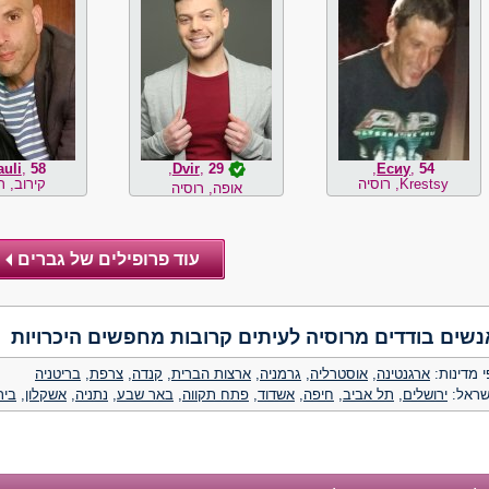
uli
,
58
,
Dvir
,
29
,
Есиy
,
54
Krestsy, רוסיה
קירוב, ר
אופה, רוסיה
נשים בודדים מרוסיה לעיתים קרובות מחפשים היכרויות
 מדינות:
ארגנטינה
,
אוסטרליה
,
גרמניה
,
ארצות הברית
,
קנדה
,
צרפת
,
בריטניה
שראל:
ירושלים
,
תל אביב
,
חיפה
,
אשדוד
,
פתח תקווה
,
באר שבע
,
נתניה
,
אשקלון
,
בית