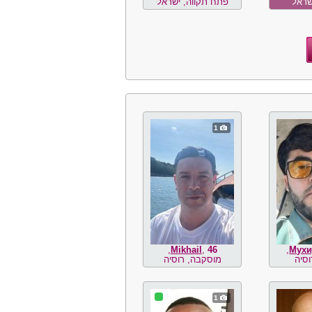
שראל
פתח תקווה, ישראל
1
,
Mikhail
,
46
,
Мухи
מוסקבה, רוסיה
1