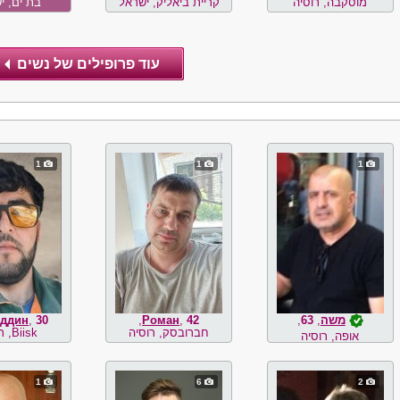
מוסקבה, רוסיה
קריית ביאליק, ישראל
בת ים, י
1
1
1
משה
,
63
,
42
,
Роман
,
30
,
ддин
חברובסק, רוסיה
Biisk, רוסיה
אופה, רוסיה
1
6
2