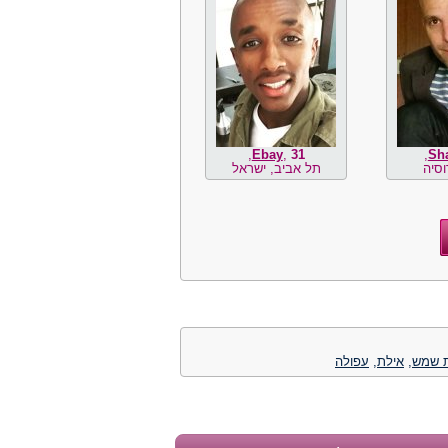
,
Ebay
,
31
,
Sha
וסיה
תל אביב, ישראל
 שמש
,
אילת
,
עפולה