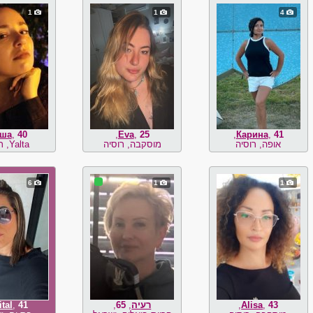
1
1
4
ша
,
40
,
Eva
,
25
,
Карина
,
41
אופה, רוסיה
מוסקבה, רוסיה
Yalta, רוסיה
6
1
1
43
,
Alisa
,
רעיה
,
65
,
41
,
tal