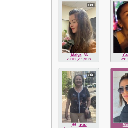
1
,
Malya
,
36
,
Са
מוסקבה, רוסיה
3
Mei
,
טניה
,
66
,