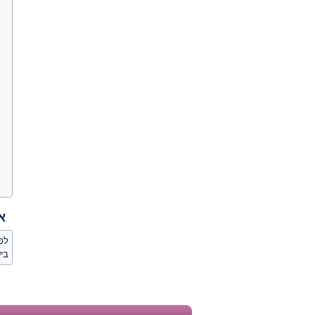
א
לפי
בי