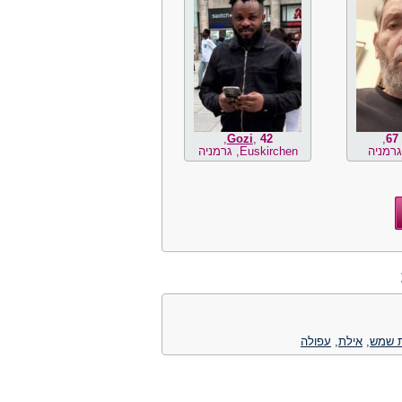
,
Gozi
,
42
,
67
Euskirchen, גרמניה
 שמש
,
אילת
,
עפולה