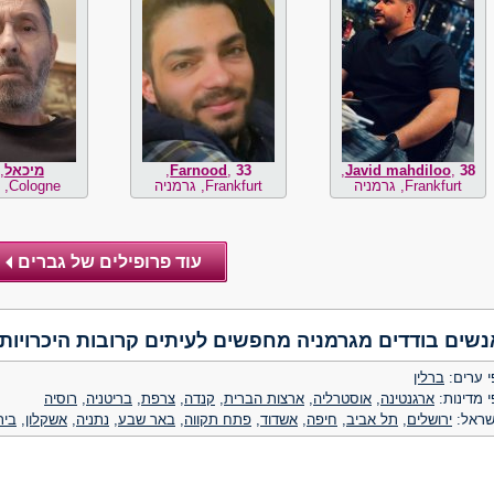
38
,
Javid mahdiloo
,
33
,
Farnood
,
מיכאל
,
Frankfurt, גרמניה
Frankfurt, גרמניה
Cologne, גרמניה
נשים בודדים מגרמניה מחפשים לעיתים קרובות היכרויות
 ערים:
ברלין
 מדינות:
ארגנטינה
,
אוסטרליה
,
ארצות הברית
,
קנדה
,
צרפת
,
בריטניה
,
רוסיה
שראל:
ירושלים
,
תל אביב
,
חיפה
,
אשדוד
,
פתח תקווה
,
באר שבע
,
נתניה
,
אשקלון
,
בית