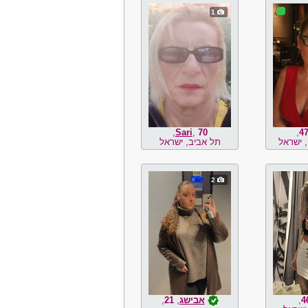
1
,
Sari
,
70
,
4
 ישראל
תל אביב, ישראל
2
4
,
אבישג
,
21
,