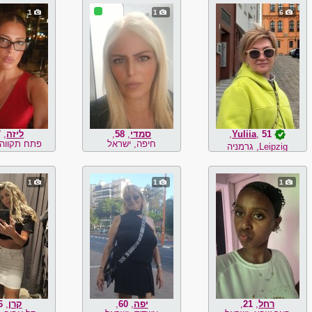
1
1
6
51
,
Yuliia
,
סמדי
,
58
,
ליזה
,
7
חיפה, ישראל
פתח תקווה,
Leipzig, גרמניה
1
1
1
רחל
,
21
,
יפה
,
60
,
קרן
,
6