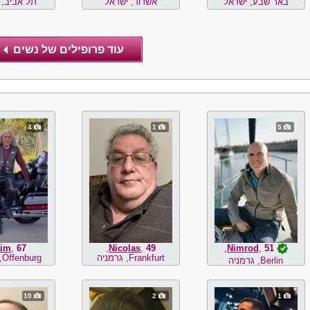
באר שבע, ישראל
אשדוד, ישראל
תל אביב, 
4
1
5
im
,
67
,
Nicolas
,
49
,
Nimrod
,
51
Frankfurt, גרמניה
Offenburg, גרמניה
Berlin, גרמניה
10
2
1