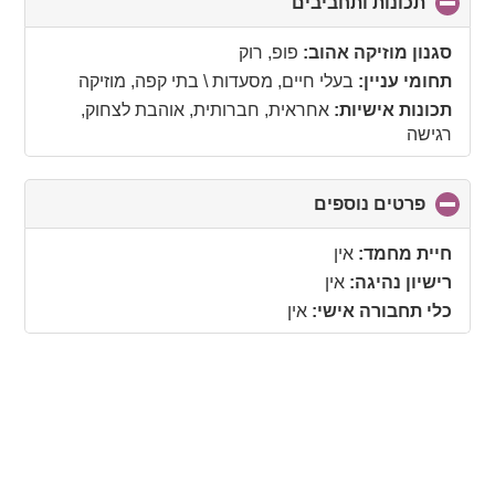
תכונות ותחביבים
click
to
collapse
סגנון מוזיקה אהוב:
פופ, רוק
contents
תחומי עניין:
בעלי חיים, מסעדות \ בתי קפה, מוזיקה
תכונות אישיות:
אחראית, חברותית, אוהבת לצחוק,
רגישה
פרטים נוספים
click
to
collapse
חיית מחמד:
אין
contents
רישיון נהיגה:
אין
כלי תחבורה אישי:
אין