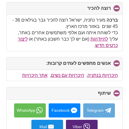
רוצה להכיר
click
to
collapse
ברכה
מעיר נתניה, ישראל רוצה להכיר גבר בגילאים 36 -
contents
45 שנים באזור מרכז הארץ.
כדי לשוחח איתה ועם אלפי משתמשים אחרים באתר,
עליך
להיזדהות
(אם יש לך כבר חשבון באתר) או
ליצור
כרטיס חדש
.
אנשים מחפשים לעתים קרובות:
click
to
collapse
היכרויות בנתניה
,
היכרויות עם נשים
,
אתר היכרויות
contents
שיתוף
click
to
collapse
contents
WhatsApp
Facebook
Telegram
Mail
Viber