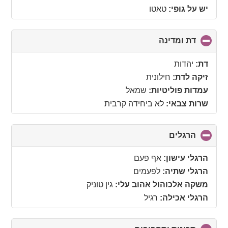
יש על גופי:
טאטו
דת ומדינה
click
to
collapse
דת:
יהדות
contents
זיקה לדת:
חילונית
עמדות פוליטיות:
שמאל
שרות צבאי:
לא ביחידה קרבית
הרגלים
click
to
collapse
הרגלי עישון:
אף פעם
contents
הרגלי שתיה:
לפעמים
משקה אלכוהול אהוב עלי:
גין טוניק
הרגלי אכילה:
רגיל