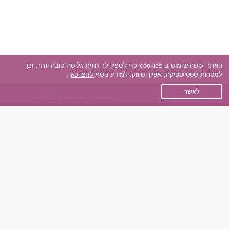
האתר עושה שימוש ב-cookies כדי לספק לך חווית גלישה טובה יותר, וכן
למטרות סטטיסטיקה, אפיון ושיווק. למידע נוסף
לחצו כאן
.
לאשר
אפליקציית הכרויות
אנחנו ברשתות החברתיות
על אפליקצית הכרויות
Facebook
הכרויות עבור Android
Instagram
הכרויות עבור iOS
TikTok
רות - צ'אט בוט הכרויות
Dateland.co.il
השותפים שלנו
תקנון
הכרויות לאקדמאים
מדיניות הפרטיות
הכרויות לגילאים 50+
שאלות נפוצות
כפיות (capiyot) הכרויות
כותבים עלינו
הכרויות בליינד דייט