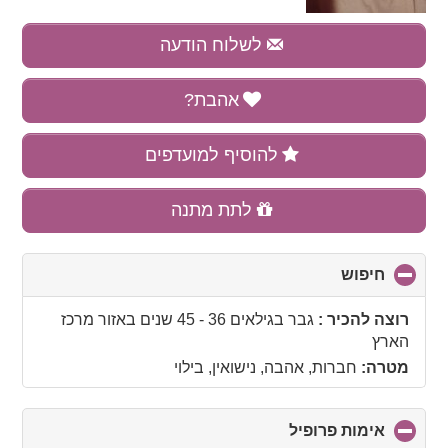
לשלוח הודעה
אהבת?
להוסיף למועדפים
לתת מתנה
חיפוש
click
to
collapse
רוצה להכיר :
גבר בגילאים 36 - 45 שנים
באזור
מרכז
contents
הארץ
מטרה:
חברות, אהבה, נישואין, בילוי
אימות פרופיל
click