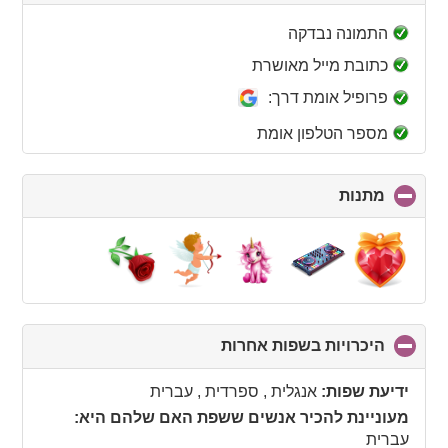
to
collapse
התמונה נבדקה
contents
כתובת מייל מאושרת
פרופיל אומת דרך:
מספר הטלפון אומת
מתנות
click
to
collapse
contents
היכרויות בשפות אחרות
click
to
collapse
ידיעת שפות:
אנגלית , ספרדית , עברית
contents
מעוניינת להכיר אנשים ששפת האם שלהם היא:
עברית