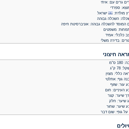
ים גרים עם: איתי
וצא: ספרדי
ץ מולדת:
ישראל
כלה: השכלה גבוהה
 המוסד להשכלה גבוהה: אוניברסיטת חיפה
מחות: משפטים
ב כלכלי: אמיד
ורים: בדירה משלי
ראה חיצוני
 180 ס"מ
: 78 ק"ג
ה כללי: מצוין
נה גוף: אתלטי
 עור: שזוף
 העיניים: חום
רך שיער: קצר
ג שיער: חלק
ע שיער: שחור
על גופי: שום דבר
יולים