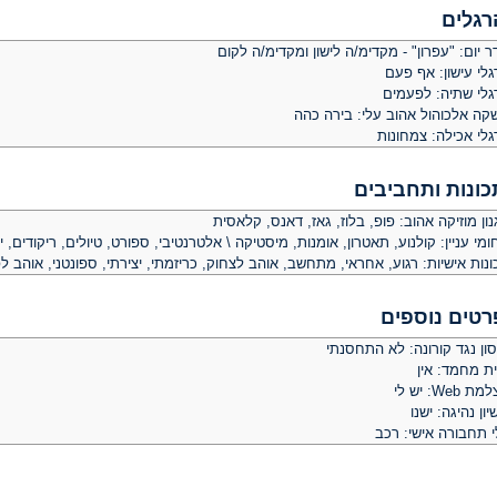
רגלים
 יום: "עפרון" - מקדימ/ה לישון ומקדימ/ה לקום
לי עישון: אף פעם
גלי שתיה: לפעמים
קה אלכוהול אהוב עלי: בירה כהה
גלי אכילה: צמחונות
כונות ותחביבים
ון מוזיקה אהוב: פופ, בלוז, גאז, דאנס, קלאסית
מי עניין: קולנוע, תאטרון, אומנות, מיסטיקה \ אלטרנטיבי, ספורט, טיולים, ריקודים, י
נות אישיות: רגוע, אחראי, מתחשב, אוהב לצחוק, כריזמתי, יצירתי, ספונטני, אוהב ל
רטים נוספים
ון נגד קורונה: לא התחסנתי
ית מחמד: אין
 Web: יש לי
יון נהיגה: ישנו
י תחבורה אישי: רכב