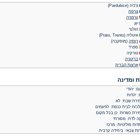
צ'כיה (Pardubice)
צרפת
גרמניה
יוון
הולנד
איטליה (Prato, Trento)
רוסיה
(מוסקבה)
ספרד
טורקיה
בריטניה
ארצות הברית
ת ומדינה
: יהודי
: יהדות
ירת שבת: לא
לכ/ת לבית כנסת: לפעמים
ירת כשרות: כן בכל מקום
קה לדת: מסורתי
ות פוליטיות: מרכז
ות צבאי: ביחידה קרבית