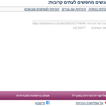
נשים מחפשים לעתים קרובות:
רויות בנתניה
,
היכרויות עם גברים
,
הכרויות לצמחונים וטבעונים
בת של הכרטיס:
https://dateland.co.il/u/da3068201744646
פר משתמש:
16216977
ליקציית הכרויות במובייל
אנחנו ברשתות החברתיות
על אפליקצית הכרויות
פייסבוק