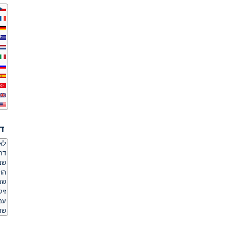
ד
לאם
דת
שמ
הו
שמ
זי
עמד
שר