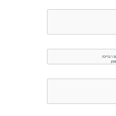
ם \ בריכה
פנק