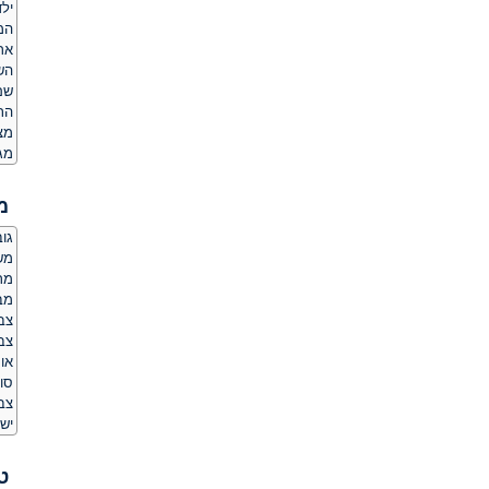
ילד
המ
אר
הש
שם
הת
מצ
מג
מ
גובה:
משקל
מרא
מב
צבע
צבע
או
סו
צב
יש 
ט