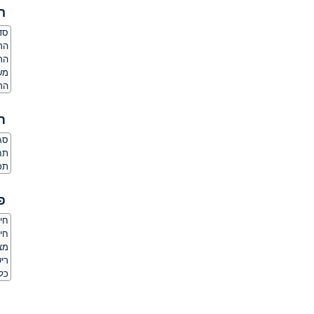
ה
סדר
הרג
הר
מש
הר
ת
סגנ
תחו
תכו
פ
חיס
חי
מצלמת
ריש
כל