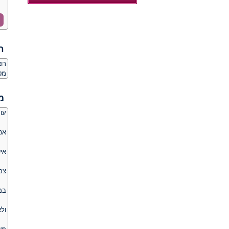
ח
רו
מט
מ
עור
אנ
אי
צמ
במ
ול