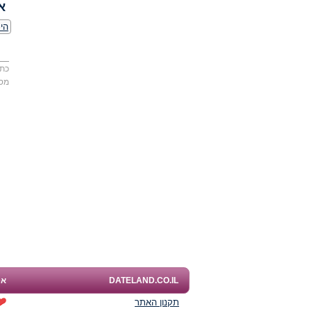
א
היכ
כתו
מס
DATELAND.CO.IL
אפ
תקנון האתר