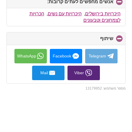
אנשים מחפשים לעתים קרובות:
click
to
collapse
היכרויות בירושלים
,
היכרויות עם נשים
,
הכרויות
contents
לצמחונים וטבעונים
שיתוף
click
to
collapse
contents
WhatsApp
Facebook
Telegram
Mail
Viber
מספר משתמש:
13179952