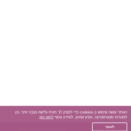
האתר עושה שימוש ב-cookies כדי לספק לך חווית גלישה טובה יותר, וכן
למטרות סטטיסטיקה, אפיון ושיווק. למידע נוסף
לחצו כאן
.
לאשר
אפליקציית הכרויות
אנחנו ברשתות החברתיות