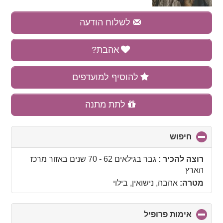
לשלוח הודעה
אהבת?
להוסיף למועדפים
לתת מתנה
חיפוש
click
to
collapse
רוצה להכיר :
גבר בגילאים 62 - 70 שנים
באזור
מרכז
contents
הארץ
מטרה:
אהבה, נישואין, בילוי
אימות פרופיל
click