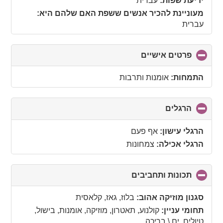
ידיעת שפות:
עברית
contents
מעוניינת להכיר אנשים ששפת האם שלהם היא:
עברית
פרטים אישיים
click
to
collapse
התמחות:
אומנות ותרבות
contents
הרגלים
click
to
collapse
הרגלי עישון:
אף פעם
contents
הרגלי אכילה:
צמחונות
תכונות ותחביבים
click
to
collapse
סגנון מוזיקה אהוב:
בלוז, גאז, קלאסית
contents
תחומי עניין:
קולנוע, תאטרון, מוזיקה, אומנות, בישול,
טיולים, ים \ בריכה