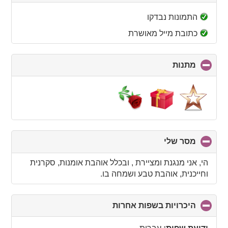
to
collapse
התמונות נבדקו
contents
כתובת מייל מאושרת
מתנות
click
to
collapse
contents
מסר שלי
click
to
collapse
הי, אני מנגנת ומציירת , ובכלל אוהבת אומנות, סקרנית
contents
וחייכנית, אוהבת טבע ושמחה בו.
היכרויות בשפות אחרות
click
to
collapse