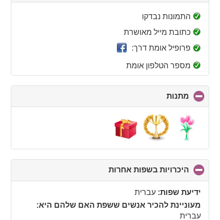
to
collapse
התמונות נבדקו
contents
כתובת מייל מאושרת
פרופיל אומת דרך:
מספר הטלפון אומת
מתנות
click
to
collapse
contents
היכרויות בשפות אחרות
click
to
collapse
ידיעת שפות:
עברית
contents
מעוניינת להכיר אנשים ששפת האם שלהם היא:
עברית