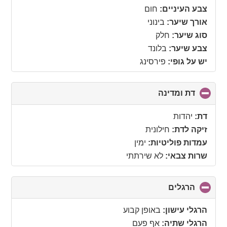
צבע העיניים:
חום
אורך שיער:
בינוני
סוג שיער:
חלק
צבע שיער:
בלונד
יש על גופי:
פירסינג
דת ומדינה
click
to
collapse
דת:
יהדות
contents
זיקה לדת:
חילונית
עמדות פוליטיות:
ימין
שרות צבאי:
לא שירתתי
הרגלים
click
to
collapse
הרגלי עישון:
באופן קבוע
contents
הרגלי שתיה:
אף פעם