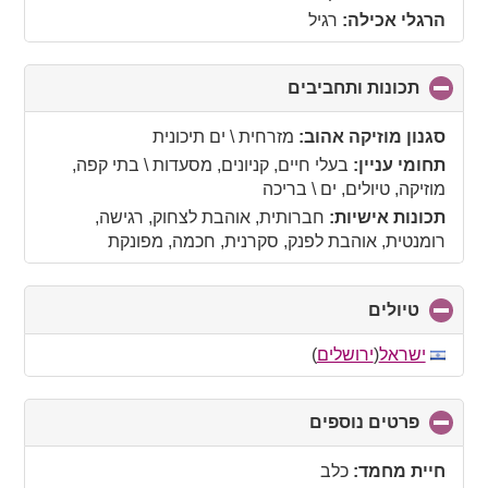
הרגלי אכילה:
רגיל
תכונות ותחביבים
click
to
collapse
סגנון מוזיקה אהוב:
מזרחית \ ים תיכונית
contents
תחומי עניין:
בעלי חיים, קניונים, מסעדות \ בתי קפה,
מוזיקה, טיולים, ים \ בריכה
תכונות אישיות:
חברותית, אוהבת לצחוק, רגישה,
רומנטית, אוהבת לפנק, סקרנית, חכמה, מפונקת
טיולים
click
to
collapse
ישראל
(
ירושלים
)
contents
פרטים נוספים
click
to
collapse
חיית מחמד:
כלב
contents