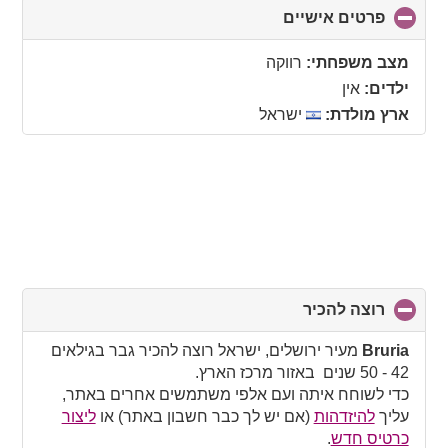
פרטים אישיים
click
to
collapse
מצב משפחתי:
רווקה
contents
ילדים:
אין
ארץ מולדת:
ישראל
רוצה להכיר
click
to
collapse
Bruria
מעיר ירושלים, ישראל רוצה להכיר גבר בגילאים
contents
42 - 50 שנים באזור מרכז הארץ.
כדי לשוחח איתה ועם אלפי משתמשים אחרים באתר,
עליך
להיזדהות
(אם יש לך כבר חשבון באתר) או
ליצור
כרטיס חדש
.