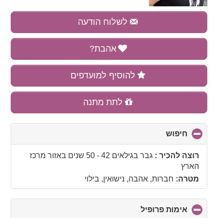
לשלוח הודעה
אהבת?
להוסיף למועדפים
לתת מתנה
חיפוש
click
to
collapse
רוצה להכיר :
גבר בגילאים 42 - 50 שנים
באזור
מרכז
contents
הארץ
מטרה:
חברות, אהבה, נישואין, בילוי
אימות פרופיל
click