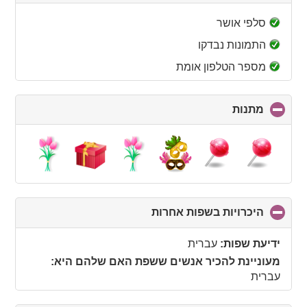
to
collapse
סלפי אושר
contents
התמונות נבדקו
מספר הטלפון אומת
מתנות
click
to
collapse
contents
היכרויות בשפות אחרות
click
to
collapse
ידיעת שפות:
עברית
contents
מעוניינת להכיר אנשים ששפת האם שלהם היא:
עברית