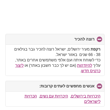
רוצה להכיר
click
to
collapse
רקפת
מעיר ירושלים, ישראל רוצה להכיר גבר בגילאים
contents
38 - 66 שנים באזור ישראל.
כדי לשוחח איתה ועם אלפי משתמשים אחרים באתר,
עליך
להיזדהות
(אם יש לך כבר חשבון באתר) או
ליצור
כרטיס חדש
.
אנשים מחפשים לעתים קרובות:
click
to
collapse
היכרויות בירושלים
,
היכרויות עם נשים
,
הכרויות
contents
לישראלים