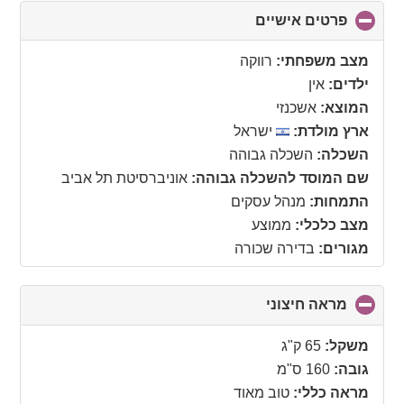
פרטים אישיים
click
to
collapse
מצב משפחתי:
רווקה
contents
ילדים:
אין
המוצא:
אשכנזי
ארץ מולדת:
ישראל
השכלה:
השכלה גבוהה
שם המוסד להשכלה גבוהה:
אוניברסיטת תל אביב
התמחות:
מנהל עסקים
מצב כלכלי:
ממוצע
מגורים:
בדירה שכורה
מראה חיצוני
click
to
collapse
משקל:
65 ק"ג
contents
גובה:
160 ס"מ
מראה כללי:
טוב מאוד