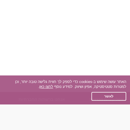
האתר עושה שימוש ב-cookies כדי לספק לך חווית גלישה טובה יותר, וכן
למטרות סטטיסטיקה, אפיון ושיווק. למידע נוסף
לחצו כאן
.
לאשר
אפליקציית הכרויות
אנחנו ברשתות החברתיות
על אפליקצית הכרויות
Facebook
הכרויות עבור Android
Instagram
הכרויות עבור iOS
TikTok
רות - צ'אט בוט הכרויות