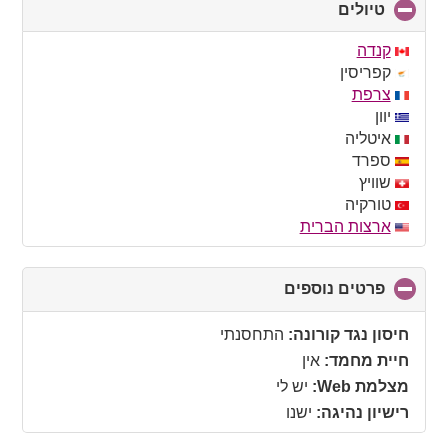
טיולים
click
to
collapse
קנדה
contents
קפריסין
צרפת
יוון
איטליה
ספרד
שוויץ
טורקיה
ארצות הברית
פרטים נוספים
click
to
collapse
חיסון נגד קורונה:
התחסנתי
contents
חיית מחמד:
אין
מצלמת Web:
יש לי
רישיון נהיגה:
ישנו