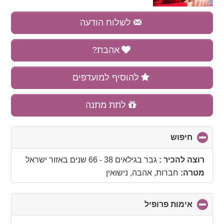
לשלוח הודעה
אהבת?
להוסיף למועדפים
לתת מתנה
חיפוש
click
to
collapse
רוצה להכיר :
גבר בגילאים 38 - 66 שנים
באזור
ישראל
contents
מטרה:
חברות, אהבה, נישואין
אימות פרופיל
click
to