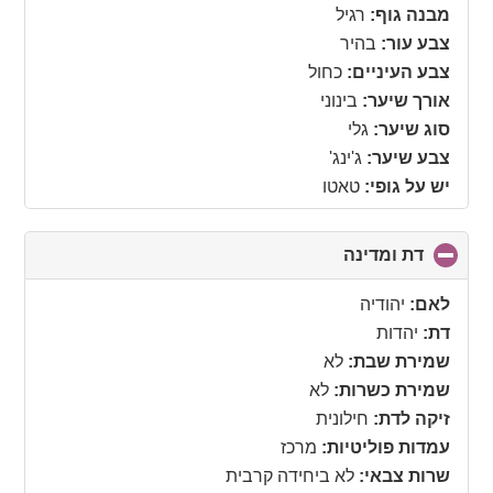
מבנה גוף:
רגיל
צבע עור:
בהיר
צבע העיניים:
כחול
אורך שיער:
בינוני
סוג שיער:
גלי
צבע שיער:
ג'ינג'
יש על גופי:
טאטו
דת ומדינה
click
to
collapse
לאם:
יהודיה
contents
דת:
יהדות
שמירת שבת:
לא
שמירת כשרות:
לא
זיקה לדת:
חילונית
עמדות פוליטיות:
מרכז
שרות צבאי:
לא ביחידה קרבית