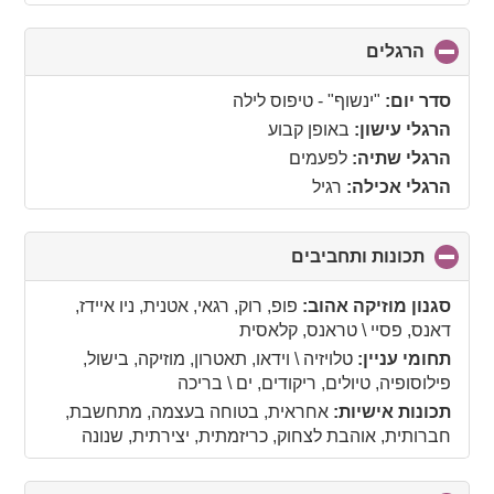
הרגלים
click
to
collapse
סדר יום:
"ינשוף" - טיפוס לילה
contents
הרגלי עישון:
באופן קבוע
הרגלי שתיה:
לפעמים
הרגלי אכילה:
רגיל
תכונות ותחביבים
click
to
collapse
סגנון מוזיקה אהוב:
פופ, רוק, רגאי, אטנית, ניו איידז,
contents
דאנס, פסיי \ טראנס, קלאסית
תחומי עניין:
טלויזיה \ וידאו, תאטרון, מוזיקה, בישול,
פילוסופיה, טיולים, ריקודים, ים \ בריכה
תכונות אישיות:
אחראית, בטוחה בעצמה, מתחשבת,
חברותית, אוהבת לצחוק, כריזמתית, יצירתית, שנונה