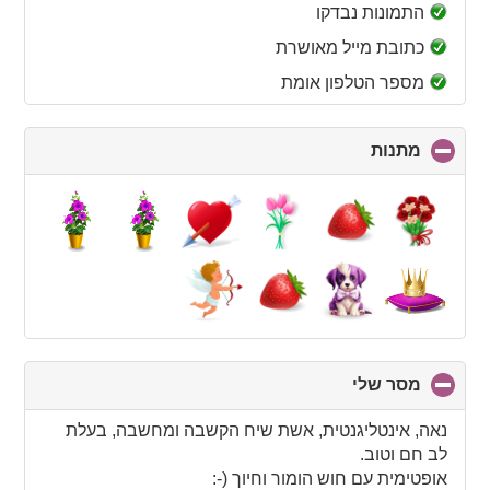
collapse
התמונות נבדקו
contents
כתובת מייל מאושרת
מספר הטלפון אומת
מתנות
click
to
collapse
contents
מסר שלי
click
to
collapse
נאה, אינטליגנטית, אשת שיח הקשבה ומחשבה, בעלת
contents
לב חם וטוב.
אופטימית עם חוש הומור וחיוך (-: