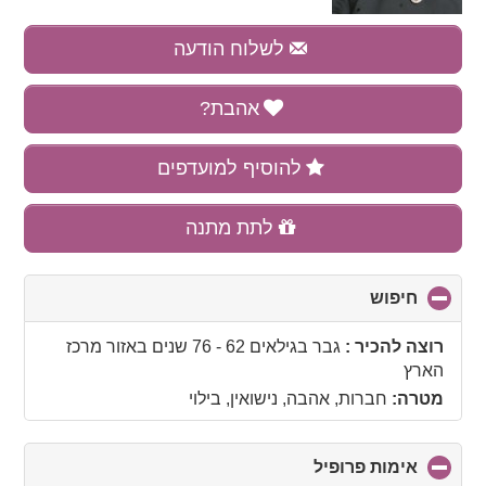
לשלוח הודעה
אהבת?
להוסיף למועדפים
לתת מתנה
חיפוש
click
to
collapse
רוצה להכיר :
גבר בגילאים 62 - 76 שנים
באזור
מרכז
contents
הארץ
מטרה:
חברות, אהבה, נישואין, בילוי
אימות פרופיל
click