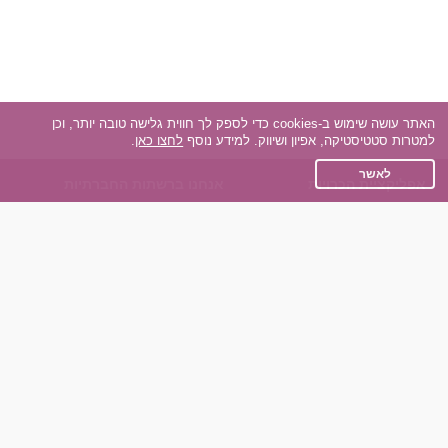
האתר עושה שימוש ב-cookies כדי לספק לך חווית גלישה טובה יותר, וכן
למטרות סטטיסטיקה, אפיון ושיווק. למידע נוסף
לחצו כאן
.
לאשר
אפליקציית הכרויות
אנחנו ברשתות החברתיות
על אפליקצית הכרויות
Facebook
הכרויות עבור Android
Instagram
הכרויות עבור iOS
TikTok
רות - צ'אט בוט הכרויות
Dateland.co.il
השותפים שלנו
תקנון
הכרויות לאקדמאים
מדיניות הפרטיות
הכרויות לגילאים 50+
שאלות נפוצות
כפיות (capiyot) הכרויות
כותבים עלינו
הכרויות בליינד דייט
צרו קשר
הכרויות גייז