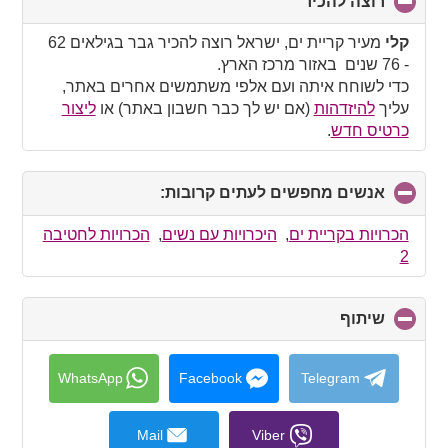
רוצה להכיר
click
to
collapse
קלי
מעיר קריית ים, ישראל רוצה להכיר גבר בגילאים 62
contents
- 76 שנים באזור מרכז הארץ.
כדי לשוחח איתה ועם אלפי משתמשים אחרים באתר,
עליך
להיזדהות
(אם יש לך כבר חשבון באתר) או
ליצור
כרטיס חדש
.
אנשים מחפשים לעתים קרובות:
click
to
collapse
הכרויות בקריית ים
,
היכרויות עם נשים
,
הכרויות לחטיבה
contents
2
שיתוף
click
to
collapse
contents
WhatsApp
Facebook
Telegram
Mail
Viber