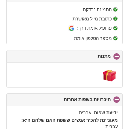
to
collapse
התמונה נבדקה
contents
כתובת מייל מאושרת
פרופיל אומת דרך:
מספר הטלפון אומת
מתנות
click
to
collapse
contents
היכרויות בשפות אחרות
click
to
collapse
ידיעת שפות:
עברית
contents
מעוניינת להכיר אנשים ששפת האם שלהם היא:
עברית