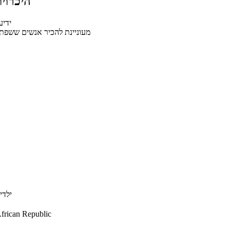
היכרוי
ידיע
מעוניינת להכיר אנשים ששפ
ילדי
frican Republic