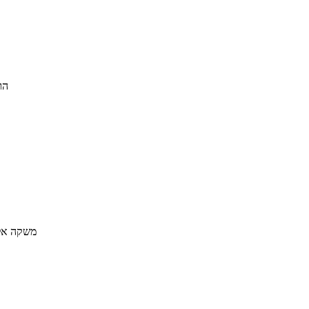
הו
משקה אלכו