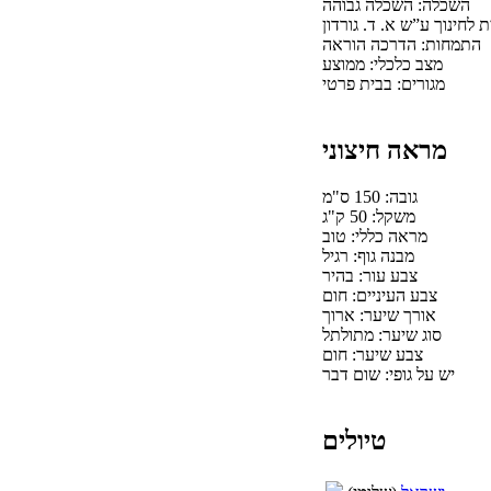
השכלה: השכלה גבוהה
חינוך ע”ש א. ד. גורדון
התמחות: הדרכה הוראה
מצב כלכלי: ממוצע
מגורים: בבית פרטי
מראה חיצוני
גובה: 150 ס"מ
משקל: 50 ק"ג
מראה כללי: טוב
מבנה גוף: רגיל
צבע עור: בהיר
צבע העיניים: חום
אורך שיער: ארוך
סוג שיער: מתולתל
צבע שיער: חום
יש על גופי: שום דבר
טיולים