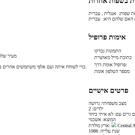
ות בשפות אחרות
ת שפות: אנגלית , עברית
ת האם שלהם היא: עברית
אימות פרופיל
התמונות נבדקו
מעיר שלומי, ישראל רוצה להכיר גבר בגילאים 52 - 71 שנים
כתובת מייל מאושרת
פרופיל אומת דרך:
.
כדי לשוחח איתה ועם אלפי משתמשים אחרים ב
מספר הטלפון אומת
פרטים אישיים
מצב משפחתי: גרושה
ילדים: 2
ם גרים עם: לא איתי ביחד
המוצא: אשכנזי
Central A
ארץ מולדת:
שנת עלייה: 1986