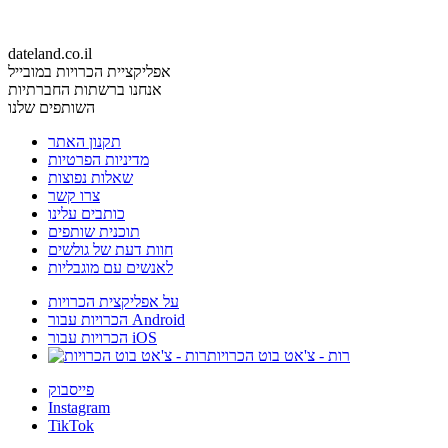
dateland.co.il
אפליקציית הכרויות במובייל
אנחנו ברשתות החברתיות
השותפים שלנו
תקנון האתר
מדיניות הפרטיות
שאלות נפוצות
צרו קשר
כותבים עלינו
תוכנית שותפים
חוות דעת של גולשים
לאנשים עם מוגבליות
על אפליקצית הכרויות
הכרויות עבור Android
הכרויות עבור iOS
רות - צ'אט בוט הכרויות
פייסבוק
Instagram
TikTok