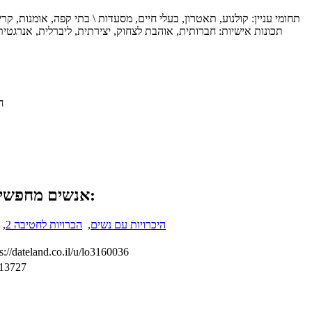
תחומי עניין: קולנוע, תאטרון, בעלי חיים, מסעדות \ בתי קפה, אומנות, קר
תכונות אישיות: חברותית, אוהבת לצחוק, יצירתית, ליברלית, אנרגטית
ח
אנשים מחפשים לעתים קרובות:
היכרויות עם נשים
,
הכרויות לחטיבה 2
,
s://dateland.co.il/u/lo3160036
13727