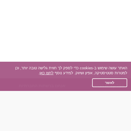
האתר עושה שימוש ב-cookies כדי לספק לך חווית גלישה טובה יותר, וכן
למטרות סטטיסטיקה, אפיון ושיווק. למידע נוסף
לחצו כאן
.
לאשר
אפליקציית הכרויות
אנחנו ברשתות החברתיות
על אפליקצית הכרויות
Facebook
הכרויות עבור Android
Instagram
הכרויות עבור iOS
TikTok
רות - צ'אט בוט הכרויות
Dateland.co.il
השותפים שלנו