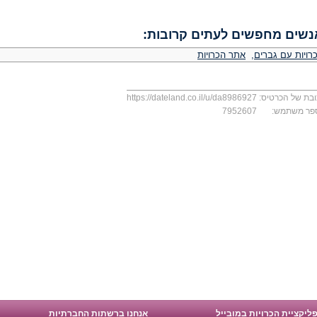
נשים מחפשים לעתים קרובות:
רויות עם גברים
,
אתר הכרויות
בת של הכרטיס:
https://dateland.co.il/u/da8986927
פר משתמש:
7952607
ליקציית הכרויות במובייל
אנחנו ברשתות החברתיות