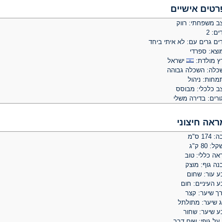
רטים אישיים
ב משפחתי: רווק
ים: 2
ים גרים עם: לא איתי ביחד
וצא: ספרדי
ץ מולדת:
ישראל
כלה: השכלה גבוהה
מחות: ניהול
ב כלכלי: מבוסס
ורים: בדירה משלי
ראה חיצוני
 174 ס"מ
: 80 ק"ג
אה כללי: טוב
נה גוף: מוצק
ע עור: שחום
 העיניים: חום
רך שיער: קצר
ג שיער: מתולתל
ע שיער: שחור
על גופי: שום דבר