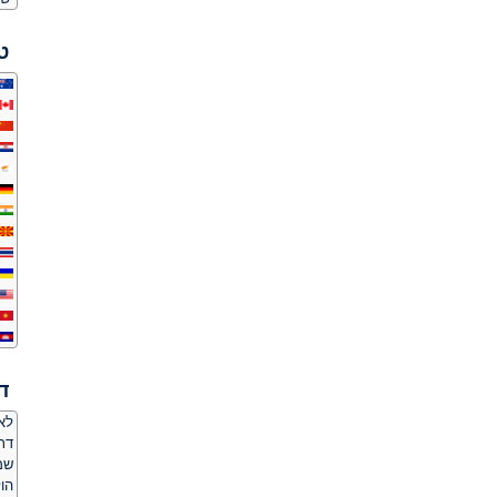
ט
ד
לאם
דת
שמ
הו