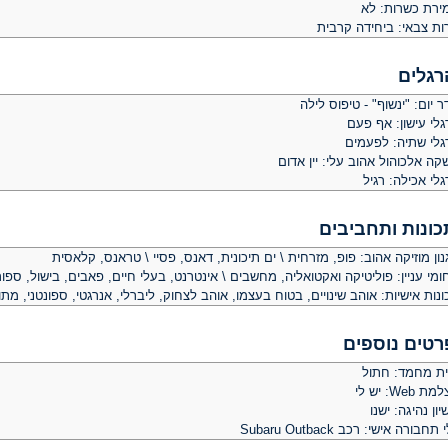
ירת כשרות: לא
ות צבאי: ביחידה קרבית
רגלים
 יום: "ינשוף" - טיפוס לילה
לי עישון: אף פעם
גלי שתיה: לפעמים
ה אלכוהול אהוב עלי: יין אדום
לי אכילה: רגיל
כונות ותחביבים
ון מוזיקה אהוב: פופ, מזרחית \ ים תיכונית, דאנס, פסיי \ טראנס, קלאסית
מי עניין: פוליטיקה ואקטואליה, מחשבים \ אינטרנט, בעלי חיים, פאבים, בישול, ספורט
נות אישיות: אוהב שינויים, בטוח בעצמו, אוהב לצחוק, ליברלי, אנרגטי, ספונטני, מתו
רטים נוספים
ית מחמד: חתול
 Web: יש לי
יון נהיגה: ישנו
תחבורה אישי: רכב Subaru Outback