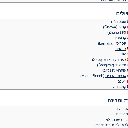
יולים
אוסטרליה
קנדה
(Ottawa)
סין (Zhuhai)
קרואטיה
קפריסין (Larnaka)
גרמניה
הודו
צפון מקדוניה (Skopje)
תאילנד (Bangkok)
אוקראינה (קייב)
ארצות הברית
(Miami Beach)
וייטנם
קמבודיה
ת ומדינה
: יהודי
: יהדות
ירת שבת: לא
לכ/ת לבית כנסת: לא