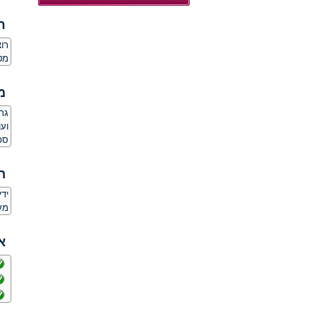
ח
רו
מט
מ
גר
ספו
ה
יד
מע
א