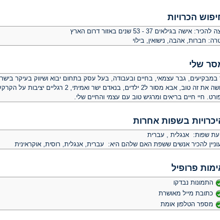
יפוש הכרויות
צה להכיר:
אישה בגילאים 37 - 53 שנים באזור דרום הארץ
רה:
חברות, אהבה, נישואין, בילוי
סר שלי
 במבקיעים, גבר עצמאי, בחיים ובעבודה, בעל עסק בתחום יבוא ושיווק בעיקר בישר
ועושה את זה טוב, אבא מסור ל2 ילדים, בנאדם
רט. חיי חיים בריאים ומרגיש טוב עם עצמי והחיים שלי.
יכרויות בשפות אחרות
יעת שפות: אנגלית , עברית
וניין להכיר אנשים ששפת האם שלהם היא: עברית, אנגלית, רוסית, אוקראינית
ימות פרופיל
התמונות נבדקו
כתובת מייל מאושרת
מספר הטלפון אומת