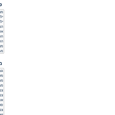
פ
מצ
ילד
ילד
המ
אר
הש
הת
מצ
מג
מ
גובה:
משקל
מר
מב
צב
צבע
או
סו
צב
יש 