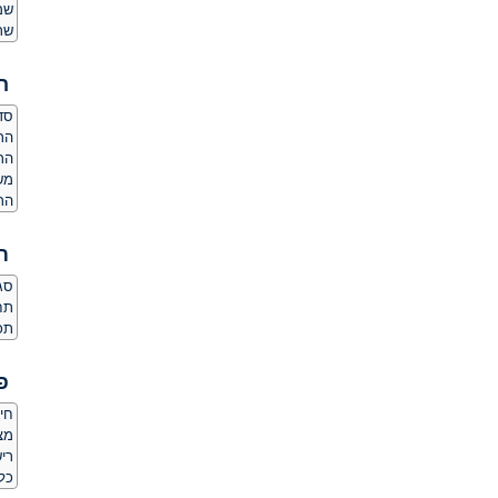
שמ
שר
ה
סדר
הרג
הר
משק
הרג
ת
סגנ
תחו
תכו
פ
חי
מצלמת
ריש
כלי 