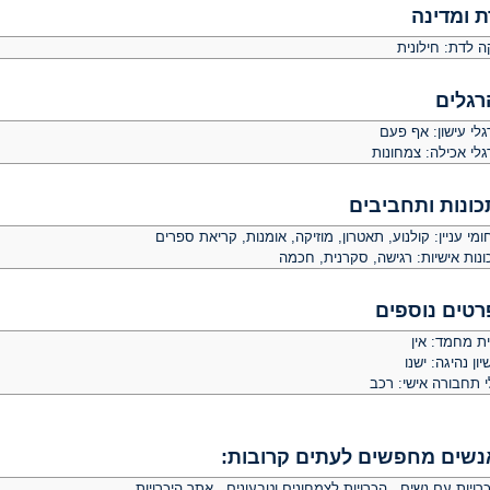
ת ומדינה
ה לדת: חילונית
רגלים
לי עישון: אף פעם
גלי אכילה: צמחונות
כונות ותחביבים
מי עניין: קולנוע, תאטרון, מוזיקה, אומנות, קריאת ספרים
ונות אישיות: רגישה, סקרנית, חכמה
רטים נוספים
ית מחמד: אין
יון נהיגה: ישנו
י תחבורה אישי: רכב
נשים מחפשים לעתים קרובות:
רויות עם נשים
,
הכרויות לצמחונים וטבעונים
,
אתר היכרויות