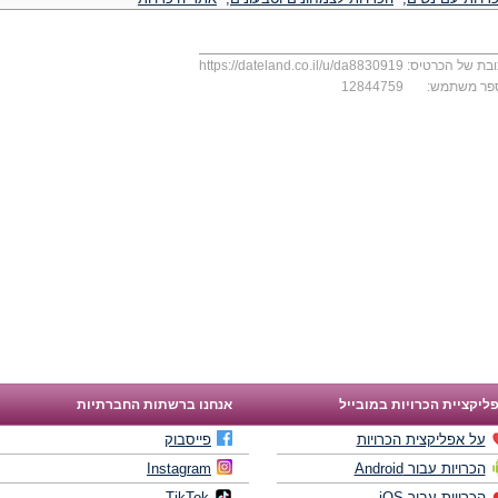
בת של הכרטיס:
https://dateland.co.il/u/da8830919
פר משתמש:
12844759
ליקציית הכרויות במובייל
אנחנו ברשתות החברתיות
על אפליקצית הכרויות
פייסבוק
הכרויות עבור Android
Instagram
הכרויות עבור iOS
TikTok