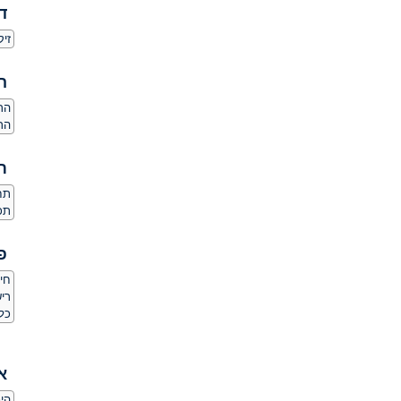
ד
זיק
ה
הרג
הר
ת
תחו
תכ
פ
חי
ריש
כל
א
היכ