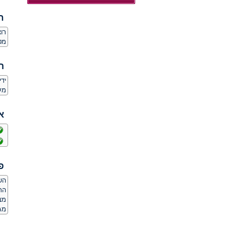
ח
רו
מט
ה
יד
מע
א
פ
הש
הת
מצ
מג