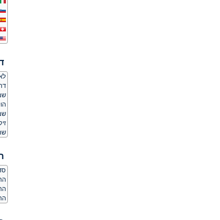
ד
לאם
דת
שמ
הו
שמ
זיק
שר
ה
סדר
הרג
הר
הרג