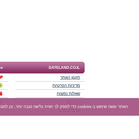
DATELAND.CO.IL
אפ
תקנון האתר
מדיניות הפרטיות
שאלות נפוצות
צרו קשר
האתר עושה שימוש ב-cookies כדי לספק לך חווית גלישה טובה יותר, וכן למטרות סטטיסטיקה, אפיון ושיווק. למידע נוסף
כותבים עלינו
תוכנית שותפים
חוות דעת של גולשים
לאנשים עם מוגבליות