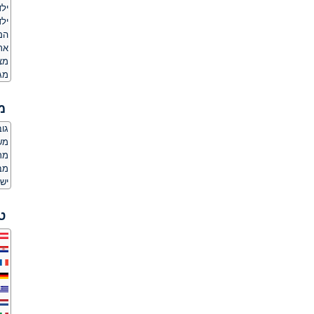
ילד
ילד
המ
אר
מצ
מג
מ
גובה:
משקל
מר
מבנ
יש 
ט