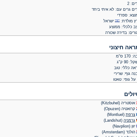
ים: 2
ים גרים עם: לא איתי ביחד
וצא: ספרדי
ץ מולדת:
ישראל
ב כלכלי: ממוצע
ורים: בדירה שכורה
ראה חיצוני
 170 ס"מ
: 90 ק"ג
אה כללי: טוב
ה גוף: שרירי
על גופי: טאטו
יולים
אוסטריה (Kitzbuhel)
קרואטיה (Opuzen)
צרפת
(Montluel)
גרמניה
(Landshut)
יוון (Navplion)
הולנד (Amsterdam)