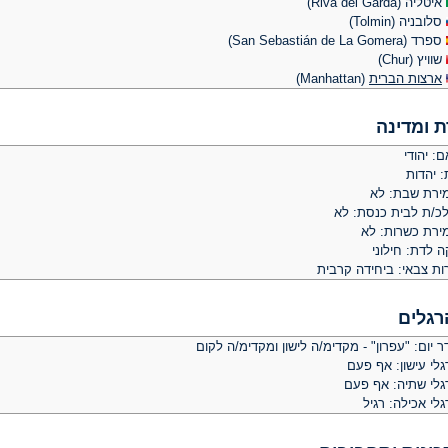
איטליה (Riva del Garda)
סלובניה (Tolmin)
ספרד (San Sebastián de La Gomera)
שוויץ (Chur)
ארצות הברית
(Manhattan)
ת ומדינה
: יהודי
: יהדות
ירת שבת: לא
לכ/ת לבית כנסת: לא
ירת כשרות: לא
ה לדת: חילוני
ות צבאי: ביחידה קרבית
רגלים
 יום: "עפרון" - מקדימ/ה לישון ומקדימ/ה לקום
לי עישון: אף פעם
גלי שתיה: אף פעם
לי אכילה: רגיל