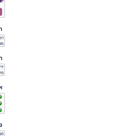
ח
רו
מט
ה
יד
מע
א
פ
מצ