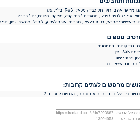
כונות ותחביבים
ון מוזיקה אהוב: רוק, רוק כבד \ מטאל, R&B, בלוז, גאז
מי עניין: טלויזיה \ וידאו, מסעדות \ בתי קפה, מוזיקה, ספורט, ים \ בריכה
נות אישיות: אחראי, בטוח בעצמו, חברותי, אוהב לצחוק, ליברלי, אנרגטי, שנון, ספונט
רטים נוספים
ון נגד קורונה: התחסנתי
ת Web: אין
יון נהיגה: ישנו
י תחבורה אישי: רכב
נשים מחפשים לעתים קרובות:
רויות בירושלים
,
היכרויות עם גברים
,
הכרויות לחטיבה 2
בת של הכרטיס:
https://dateland.co.il/u/da7203687
פר משתמש:
13904658