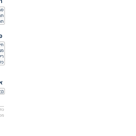
ת
סגנ
תחו
תכו
פ
חיס
מצלמ
ריש
כל
א
היכ
כתו
מס