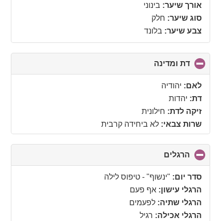
אורך שיער:
בינוני
סוג שיער:
חלק
צבע שיער:
בלונד
דת ומדינה
click
to
collapse
לאם:
יהודיה
contents
דת:
יהדות
זיקה לדת:
חילונית
שרות צבאי:
לא ביחידה קרבית
הרגלים
click
to
collapse
סדר יום:
"ינשוף" - טיפוס לילה
contents
הרגלי עישון:
אף פעם
הרגלי שתיה:
לפעמים
הרגלי אכילה:
רגיל