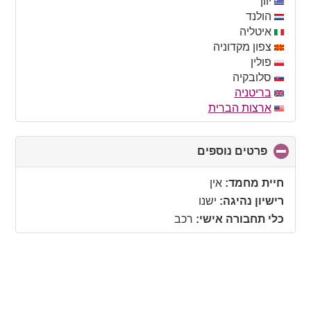
יוון
הולנד
איטליה
צפון מקדוניה
פולין
סלובקיה
בריטניה
ארצות הברית
פרטים נוספים
click
to
collapse
חיית מחמד:
אין
contents
רישיון נהיגה:
ישנו
כלי תחבורה אישי:
רכב