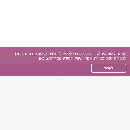
האתר עושה שימוש ב-cookies כדי לספק לך חווית גלישה טובה יותר, וכן
למטרות סטטיסטיקה, אפיון ושיווק. למידע נוסף
לחצו כאן
.
לאשר
אפליקציית הכרויות
אנחנו ברשתות החברתיות
על אפליקצית הכרויות
Facebook
הכרויות עבור Android
Instagram
הכרויות עבור iOS
TikTok
רות - צ'אט בוט הכרויות
Dateland.co.il
השותפים שלנו
תקנון
הכרויות לאקדמאים
מדיניות הפרטיות
הכרויות לגילאים 50+