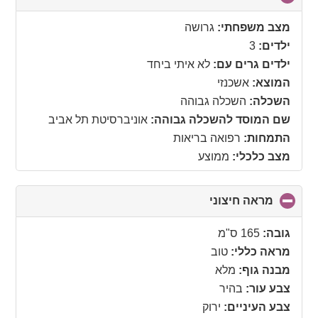
to
collapse
מצב משפחתי:
גרושה
contents
ילדים:
3
ילדים גרים עם:
לא איתי ביחד
המוצא:
אשכנזי
השכלה:
השכלה גבוהה
שם המוסד להשכלה גבוהה:
אוניברסיטת תל אביב
התמחות:
רפואה בריאות
מצב כלכלי:
ממוצע
מראה חיצוני
click
to
collapse
גובה:
165 ס"מ
contents
מראה כללי:
טוב
מבנה גוף:
מלא
צבע עור:
בהיר
צבע העיניים:
ירוק