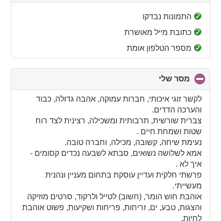
to
collapse
התמונות נבדקו
contents
כתובת מייל מאושרת
מספר הטלפון אומת
מסר שלי
click
to
collapse
לקשר זוגי איכותי, חברות עמוקה, אהבה גדולה, כבוד
contents
והערכה הדדים.
צברית שורשית, תרבותית ומשכילה, רצינית לצד רוח
שטות ושמחת חיים .
נעימת שיחה, קשובה, מכילה, וחברה טובה.
אמא לשלושה נשואים, סבתא לשבעה נכדים קסומים -
איך לא .
פרשתי חלקית ועדיין עוסקת בתחום מעניין ונהנית
מעשייתי.
אוהבת חוש הומר, (חשוב) לטייל ולרקוד, סרטים מוזיקה
והצגות, טבע, ים, זריחות, פריחות ושקיעות, פשוט אוהבת
לחיות.