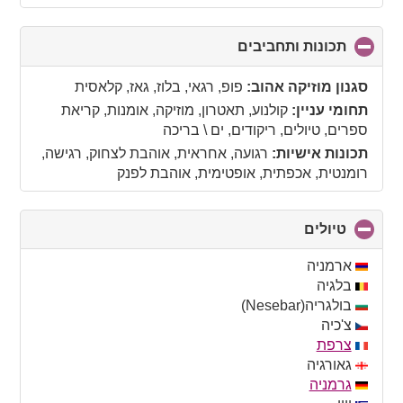
תכונות ותחביבים
click
to
collapse
סגנון מוזיקה אהוב:
פופ, רגאי, בלוז, גאז, קלאסית
contents
תחומי עניין:
קולנוע, תאטרון, מוזיקה, אומנות, קריאת
ספרים, טיולים, ריקודים, ים \ בריכה
תכונות אישיות:
רגועה, אחראית, אוהבת לצחוק, רגישה,
רומנטית, אכפתית, אופטימית, אוהבת לפנק
טיולים
click
to
collapse
ארמניה
contents
בלגיה
בולגריה(Nesebar)
צ'כיה
צרפת
גאורגיה
גרמניה