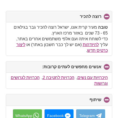
רוצה להכיר
click
to
collapse
טובה
מעיר קרית אונו, ישראל רוצה להכיר גבר בגילאים
contents
65 - 73 שנים באזור מרכז הארץ.
כדי לשוחח איתה ועם אלפי משתמשים אחרים באתר,
עליך
להיזדהות
(אם יש לך כבר חשבון באתר) או
ליצור
כרטיס חדש
.
אנשים מחפשים לעתים קרובות:
click
to
collapse
היכרויות עם נשים
,
הכרויות לחטיבה 2
,
הכרויות לגרושים
contents
וגרושות
שיתוף
click
to
collapse
contents
WhatsApp
Facebook
Telegram