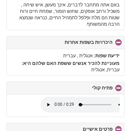
באם אתה מתחבר לדברים, אינך מעשן, איש שיחה ,
משכיל ורחב אופקים, שחוש הומור, שמחת חיים ורוח
שטות הם מלח ופלפל לתמהיל החיים, כנראה שנמצא
הרבה מהמשותף.
היכרויות בשפות אחרות
click
to
collapse
ידיעת שפות:
אנגלית , עברית
contents
מעוניינת להכיר אנשים ששפת האם שלהם היא:
עברית, אנגלית
פתיח קולי
click
to
collapse
contents
פרטים אישיים
click