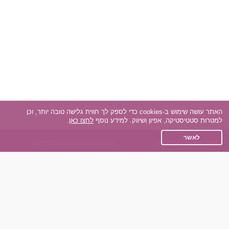
האתר עושה שימוש ב-cookies כדי לספק לך חווית גלישה טובה יותר, וכן
למטרות סטטיסטיקה, אפיון ושיווק. למידע נוסף
לחצו כאן
.
לאשר
אפליקציית הכרויות
אנחנו ברשתות החברתיות
על אפליקצית הכרויות
Facebook
הכרויות עבור Android
Instagram
הכרויות עבור iOS
TikTok
רות - צ'אט בוט הכרויות
Dateland.co.il
השותפים שלנו
תקנון
הכרויות לאקדמאים