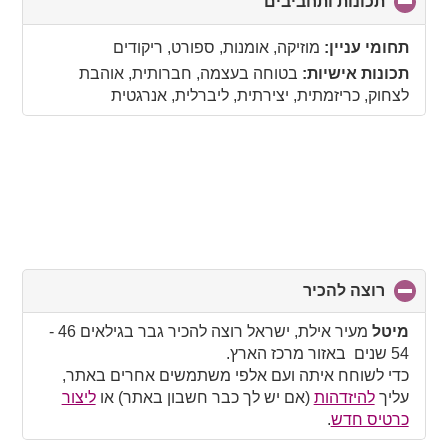
תכונות ותחביבים
click
to
collapse
תחומי עניין:
מוזיקה, אומנות, ספורט, ריקודים
contents
תכונות אישיות:
בטוחה בעצמה, חברותית, אוהבת
לצחוק, כריזמתית, יצירתית, ליברלית, אנרגטית
רוצה להכיר
click
to
collapse
מיטל
מעיר אילת, ישראל רוצה להכיר גבר בגילאים 46 -
contents
54 שנים באזור מרכז הארץ.
כדי לשוחח איתה ועם אלפי משתמשים אחרים באתר,
עליך
להיזדהות
(אם יש לך כבר חשבון באתר) או
ליצור
כרטיס חדש
.