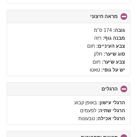
מראה חיצוני
click
to
collapse
גובה:
174 ס"מ
contents
מבנה גוף:
רזה
צבע העיניים:
חום
סוג שיער:
חלק
צבע שיער:
חום
יש על גופי:
טאטו
הרגלים
click
to
collapse
הרגלי עישון:
באופן קבוע
contents
הרגלי שתיה:
לפעמים
הרגלי אכילה:
טבעונות