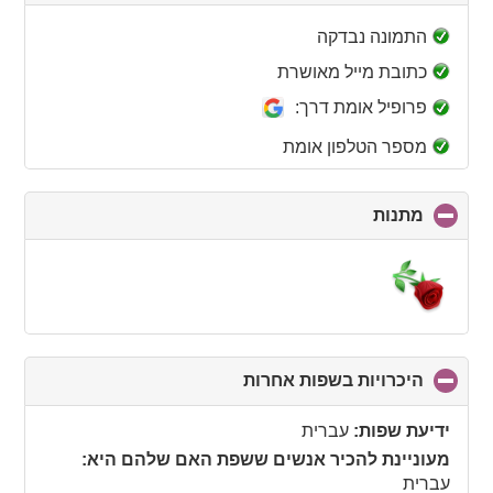
to
collapse
התמונה נבדקה
contents
כתובת מייל מאושרת
פרופיל אומת דרך:
מספר הטלפון אומת
מתנות
click
to
collapse
contents
היכרויות בשפות אחרות
click
to
collapse
ידיעת שפות:
עברית
contents
מעוניינת להכיר אנשים ששפת האם שלהם היא:
עברית