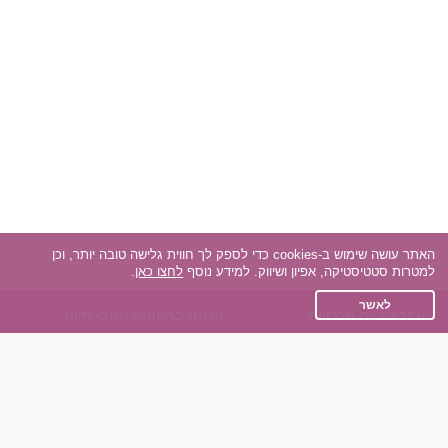
האתר עושה שימוש ב-cookies כדי לספק לך חווית גלישה טובה יותר, וכן
למטרות סטטיסטיקה, אפיון ושיווק. למידע נוסף
לחצו כאן
.
לאשר
אפליקציית הכרויות
אנחנו ברשתות החברתיות
על אפליקצית הכרויות
Facebook
הכרויות עבור Android
Instagram
הכרויות עבור iOS
TikTok
רות - צ'אט בוט הכרויות