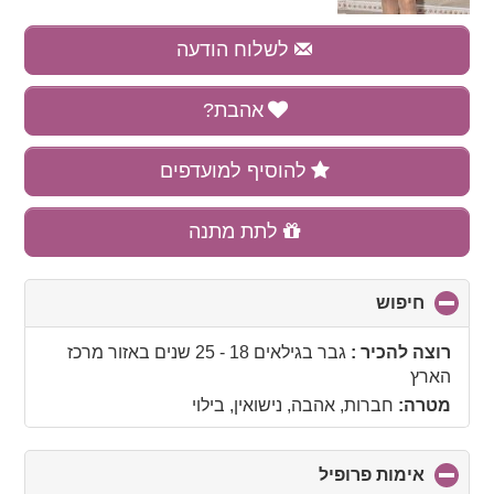
לשלוח הודעה
אהבת?
להוסיף למועדפים
לתת מתנה
חיפוש
click
to
collapse
רוצה להכיר :
גבר בגילאים 18 - 25 שנים
באזור
מרכז
contents
הארץ
מטרה:
חברות, אהבה, נישואין, בילוי
אימות פרופיל
click