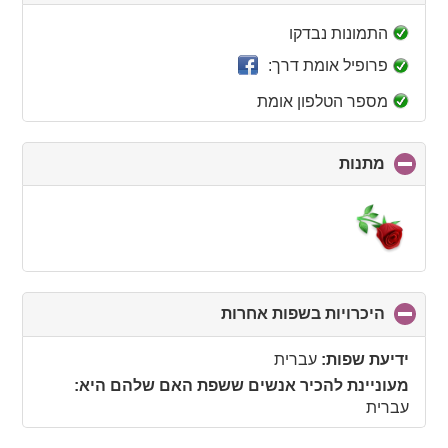
to
collapse
התמונות נבדקו
contents
פרופיל אומת דרך:
מספר הטלפון אומת
מתנות
click
to
collapse
contents
היכרויות בשפות אחרות
click
to
collapse
ידיעת שפות:
עברית
contents
מעוניינת להכיר אנשים ששפת האם שלהם היא:
עברית