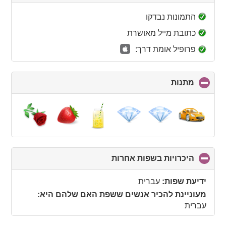
to
collapse
התמונות נבדקו
contents
כתובת מייל מאושרת
פרופיל אומת דרך:
מתנות
click
to
collapse
contents
היכרויות בשפות אחרות
click
to
collapse
ידיעת שפות:
עברית
contents
מעוניינת להכיר אנשים ששפת האם שלהם היא:
עברית