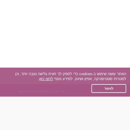
האתר עושה שימוש ב-cookies כדי לספק לך חווית גלישה טובה יותר, וכן
למטרות סטטיסטיקה, אפיון ושיווק. למידע נוסף
לחצו כאן
.
לאשר
אפליקציית הכרויות
אנחנו ברשתות החברתיות
על אפליקצית הכרויות
Facebook
הכרויות עבור Android
Instagram
הכרויות עבור iOS
TikTok
רות - צ'אט בוט הכרויות