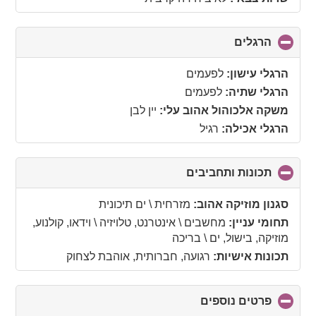
הרגלים
click
to
collapse
הרגלי עישון:
לפעמים
contents
הרגלי שתיה:
לפעמים
משקה אלכוהול אהוב עלי:
יין לבן
הרגלי אכילה:
רגיל
תכונות ותחביבים
click
to
collapse
סגנון מוזיקה אהוב:
מזרחית \ ים תיכונית
contents
תחומי עניין:
מחשבים \ אינטרנט, טלויזיה \ וידאו, קולנוע,
מוזיקה, בישול, ים \ בריכה
תכונות אישיות:
רגועה, חברותית, אוהבת לצחוק
פרטים נוספים
click
to