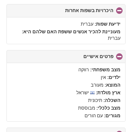
היכרויות בשפות אחרות
click
to
collapse
ידיעת שפות:
עברית
contents
מעוניינת להכיר אנשים ששפת האם שלהם היא:
עברית
פרטים אישיים
click
to
collapse
מצב משפחתי:
רווקה
contents
ילדים:
אין
המוצא:
מעורב
ארץ מולדת:
ישראל
השכלה:
תיכונית
מצב כלכלי:
מבוססת
מגורים:
עם הורים