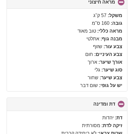
מראה חיצוני
click
to
collapse
משקל:
57 ק"ג
contents
גובה:
160 ס"מ
מראה כללי:
טוב מאוד
מבנה גוף:
אתלטי
צבע עור:
שזוף
צבע העיניים:
חום
אורך שיער:
ארוך
סוג שיער:
גלי
צבע שיער:
שחור
יש על גופי:
שום דבר
דת ומדינה
click
to
collapse
דת:
יהדות
contents
זיקה לדת:
מסורתית
שרות צבאי:
לא ביחידה קרבית