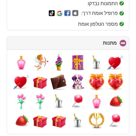
collapse
התמונות נבדקו
contents
פרופיל אומת דרך:
מספר הטלפון אומת
מתנות
click
to
collapse
contents