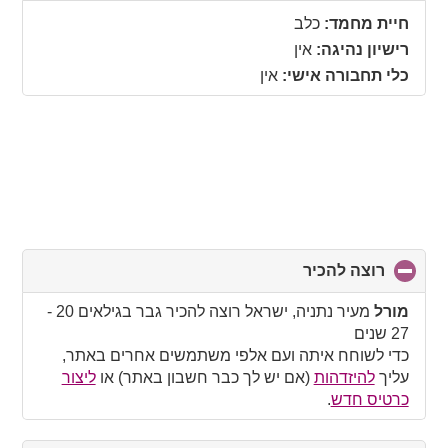
collapse
חיית מחמד:
כלב
contents
רישיון נהיגה:
אין
כלי תחבורה אישי:
אין
רוצה להכיר
click
to
collapse
מורל
מעיר נתניה, ישראל רוצה להכיר גבר בגילאים 20 -
contents
27 שנים
כדי לשוחח איתה ועם אלפי משתמשים אחרים באתר,
עליך
להיזדהות
(אם יש לך כבר חשבון באתר) או
ליצור
כרטיס חדש
.