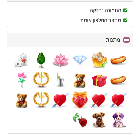
to
collapse
התמונה נבדקה
contents
מספר הטלפון אומת
מתנות
click
to
collapse
contents