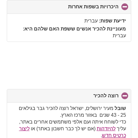
היכרויות בשפות אחרות
click
to
collapse
ידיעת שפות:
עברית
contents
מעוניינת להכיר אנשים ששפת האם שלהם היא:
עברית
רוצה להכיר
click
to
collapse
שובל
מעיר ירושלים, ישראל רוצה להכיר גבר בגילאים
contents
25 - 43 שנים באזור מרכז הארץ.
כדי לשוחח איתה ועם אלפי משתמשים אחרים באתר,
עליך
להיזדהות
(אם יש לך כבר חשבון באתר) או
ליצור
כרטיס חדש
.