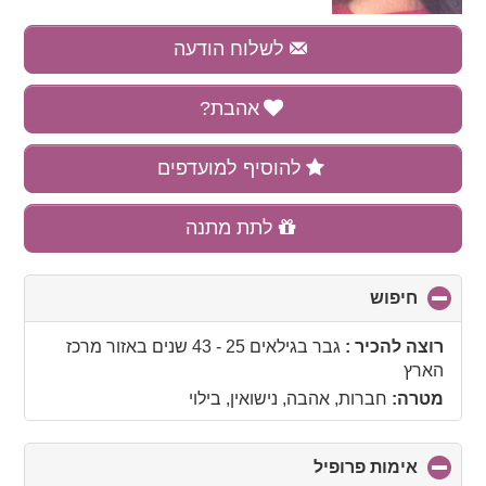
לשלוח הודעה
אהבת?
להוסיף למועדפים
לתת מתנה
חיפוש
click
to
collapse
רוצה להכיר :
גבר בגילאים 25 - 43 שנים
באזור
מרכז
contents
הארץ
מטרה:
חברות, אהבה, נישואין, בילוי
אימות פרופיל
click