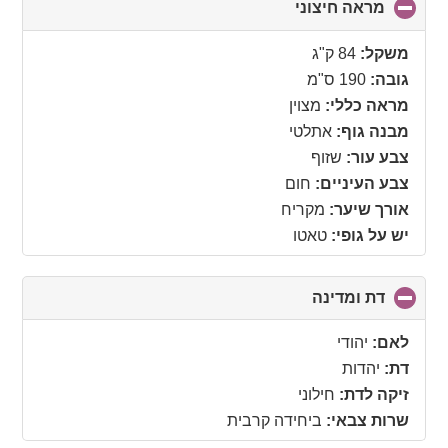
מראה חיצוני
click
to
collapse
משקל:
84 ק"ג
contents
גובה:
190 ס"מ
מראה כללי:
מצוין
מבנה גוף:
אתלטי
צבע עור:
שזוף
צבע העיניים:
חום
אורך שיער:
מקריח
יש על גופי:
טאטו
דת ומדינה
click
to
collapse
לאם:
יהודי
contents
דת:
יהדות
זיקה לדת:
חילוני
שרות צבאי:
ביחידה קרבית