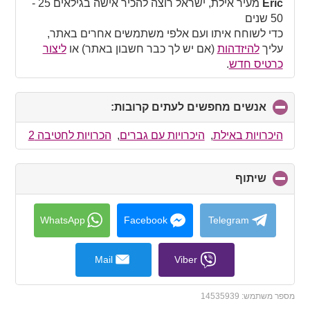
collapse
Eric
מעיר אילת, ישראל רוצה להכיר אישה בגילאים 25 -
contents
50 שנים
כדי לשוחח איתו ועם אלפי משתמשים אחרים באתר,
עליך
להיזדהות
(אם יש לך כבר חשבון באתר) או
ליצור
כרטיס חדש
.
אנשים מחפשים לעתים קרובות:
click
to
collapse
היכרויות באילת
,
היכרויות עם גברים
,
הכרויות לחטיבה 2
contents
שיתוף
click
to
collapse
contents
WhatsApp
Facebook
Telegram
Mail
Viber
מספר משתמש:
14535939