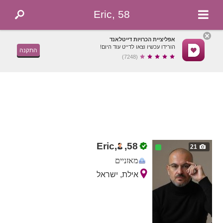
Eric, 58
אפליציית הכרויות דייטלאנד
הורידו עכשיו וצאו לדייט עוד היום!
התקנה
(7248)
Eric,
,
58
21
מאזניים
אילת, ישראל