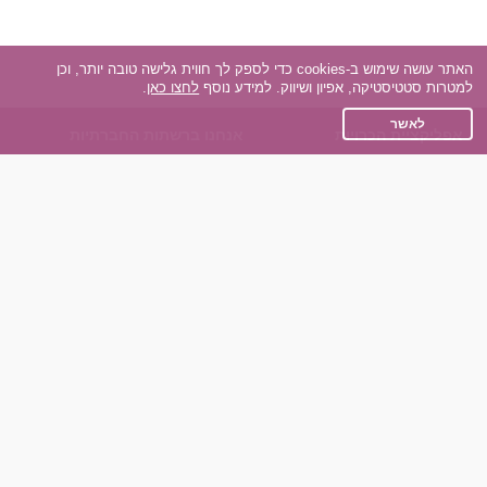
האתר עושה שימוש ב-cookies כדי לספק לך חווית גלישה טובה יותר, וכן
למטרות סטטיסטיקה, אפיון ושיווק. למידע נוסף
לחצו כאן
.
לאשר
אפליקציית הכרויות
אנחנו ברשתות החברתיות
על אפליקצית הכרויות
Facebook
הכרויות עבור Android
Instagram
הכרויות עבור iOS
TikTok
רות - צ'אט בוט הכרויות
Dateland.co.il
השותפים שלנו
תקנון
הכרויות לאקדמאים
מדיניות הפרטיות
הכרויות לגילאים 50+
שאלות נפוצות
כפיות (capiyot) הכרויות
כותבים עלינו
הכרויות בליינד דייט
צרו קשר
הכרויות גייז
תוכנית שותפים
אתר רגיל