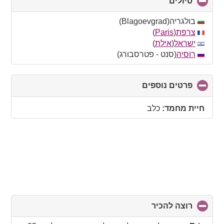
טיולים
click
to
collapse
בולגריה(Blagoevgrad)
contents
צרפת
(
Paris
)
ישראל
(
אילת
)
רוסיה
(סנט - פטרסבורג)
פרטים נוספים
click
to
collapse
חיית מחמד:
כלב
contents
רוצה להכיר
click
to