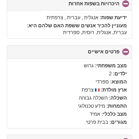
היכרויות בשפות אחרות
click
to
collapse
ידיעת שפות:
אנגלית , עברית , צרפתית
contents
מעוניין להכיר אנשים ששפת האם שלהם היא:
עברית, אנגלית, רוסית, ספרדית
פרטים אישיים
click
to
collapse
מצב משפחתי:
גרוש
contents
ילדים:
2
המוצא:
ספרדי
ארץ מולדת:
צרפת
השכלה:
השכלה גבוהה
התמחות:
מידע טכנולוגי
מצב כלכלי:
אמיד
מגורים:
בבית פרטי