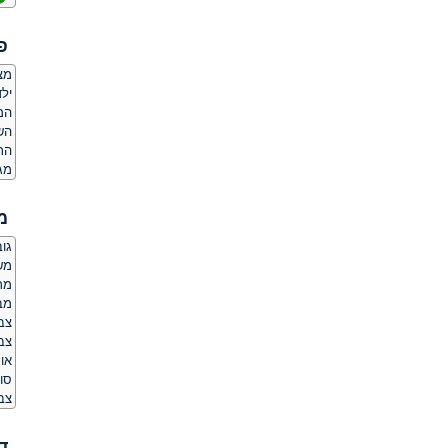
פ
מצ
ילד
המ
הש
הת
מג
מ
גובה:
משקל
מר
מב
צב
צבע
אור
סוג
צב
ד