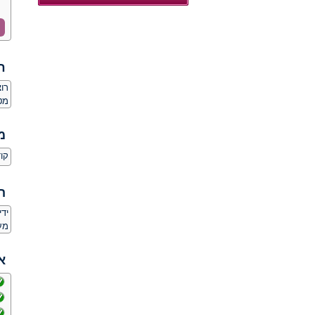
ח
רו
מט
מ
קו
ה
יד
מע
א