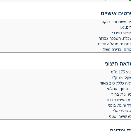
רטים אישיים
ב משפחתי: רווקה
ים: אין
וצא: ספרדי
כלה: השכלה גבוהה
מחות: מנהל עסקים
ורים: בדירה משלי
ראה חיצוני
 175 ס"מ
: 75 ק"ג
אה כללי: טוב מאוד
נה גוף: אתלטי
ע עור: בהיר
 העיניים: חום
ך שיער: בינוני
 שיער: גלי
ע שיער: שטני
ת ומדינה