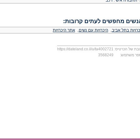
י תחבורה אישי: רכב
נשים מחפשים לעתים קרובות:
כרויות בתל אביב
,
היכרויות עם נשים
,
אתר היכרויות
בת של הכרטיס:
https://dateland.co.il/u/ta4002721
פר משתמש:
3568249