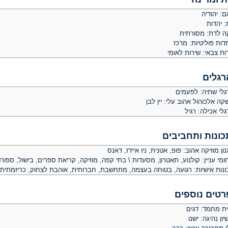
: יהודיה
: יהדות
קה לדת: מסורתית
ות פוליטיות: מרכז
ת צבאי: שירות לאומי
רגלים
גלי שתיה: לפעמים
ה אלכוהול אהוב עלי: יין לבן
לי אכילה: רגיל
כונות ותחביבים
ון מוזיקה אהוב: פופ, אטנית, ניו איידז, דאנס
מי עניין: קולנוע, תאטרון, מסעדות \ בתי קפה, מוזיקה, קריאת ספרים, בישול, ספורט
ונות אישיות: רגועה, בטוחה בעצמה, מתחשבת, חברותית, אוהבת לצחוק, כריזמתית, 
רטים נוספים
ית מחמד: דגים
יון נהיגה: ישנו