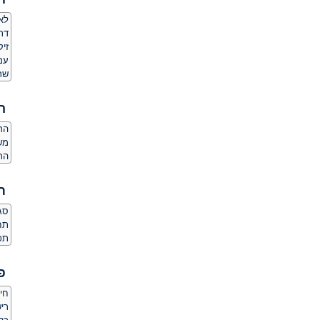
לאם
דת
זי
עמד
שרו
ה
הר
משק
הרג
ת
סגנ
תחו
תכ
פ
חי
ריש