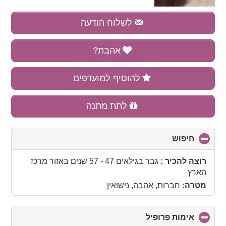
לשלוח הודעה
אהבת?
להוסיף למועדפים
לתת מתנה
חיפוש
click
to
collapse
רוצה להכיר :
גבר בגילאים 47 - 57 שנים
באזור
מרכז
contents
הארץ
מטרה:
חברות, אהבה, נישואין
אימות פרופיל
click