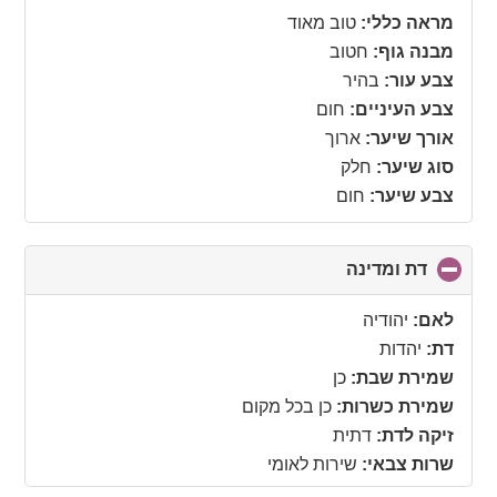
מראה כללי:
טוב מאוד
מבנה גוף:
חטוב
צבע עור:
בהיר
צבע העיניים:
חום
אורך שיער:
ארוך
סוג שיער:
חלק
צבע שיער:
חום
דת ומדינה
click
to
collapse
לאם:
יהודיה
contents
דת:
יהדות
שמירת שבת:
כן
שמירת כשרות:
כן בכל מקום
זיקה לדת:
דתית
שרות צבאי:
שירות לאומי