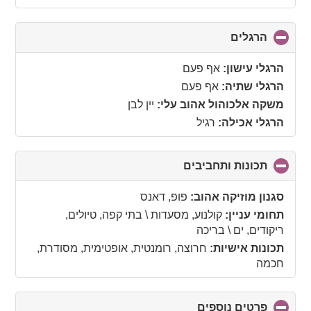
הרגלים
click
to
collapse
הרגלי עישון:
אף פעם
contents
הרגלי שתיה:
אף פעם
משקה אלכוהול אהוב עלי:
יין לבן
הרגלי אכילה:
רגיל
תכונות ותחביבים
click
to
collapse
סגנון מוזיקה אהוב:
פופ, דאנס
contents
תחומי עניין:
קולנוע, מסעדות \ בתי קפה, טיולים,
ריקודים, ים \ בריכה
תכונות אישיות:
חרוצה, רומנטית, אופטימית, מסודרת,
חכמה
פרטים נוספים
click