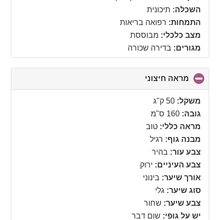
השכלה:
תיכונית
התמחות:
רפואה בריאות
מצב כלכלי:
מבוססת
מגורים:
בדירה שכורה
מראה חיצוני
click
to
collapse
משקל:
50 ק"ג
contents
גובה:
160 ס"מ
מראה כללי:
טוב
מבנה גוף:
רגיל
צבע עור:
בהיר
צבע העיניים:
ירוק
אורך שיער:
בינוני
סוג שיער:
גלי
צבע שיער:
שחור
יש על גופי:
שום דבר