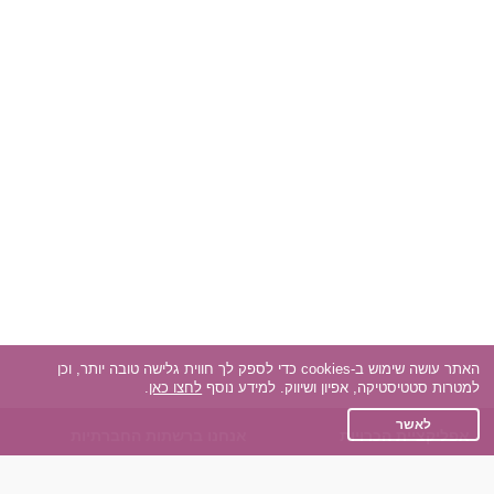
האתר עושה שימוש ב-cookies כדי לספק לך חווית גלישה טובה יותר, וכן
למטרות סטטיסטיקה, אפיון ושיווק. למידע נוסף
לחצו כאן
.
לאשר
אפליקציית הכרויות
אנחנו ברשתות החברתיות
על אפליקצית הכרויות
Facebook
הכרויות עבור Android
Instagram