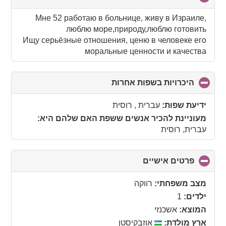
to
collapse
Мне 52 работаю в больнице, живу в Израиле,
contents
люблю море,природу,люблю готовить
Ищу серьёзные отношения, ценю в человеке его
моральные ценности и качества
היכרויות בשפות אחרות
click
to
collapse
ידיעת שפות:
עברית , רוסית
contents
מעוניינת להכיר אנשים ששפת האם שלהם היא:
עברית, רוסית
פרטים אישיים
click
to
collapse
מצב משפחתי:
רווקה
contents
ילדים:
1
המוצא:
אשכנזי
ארץ מולדת:
אוזבקיסטן