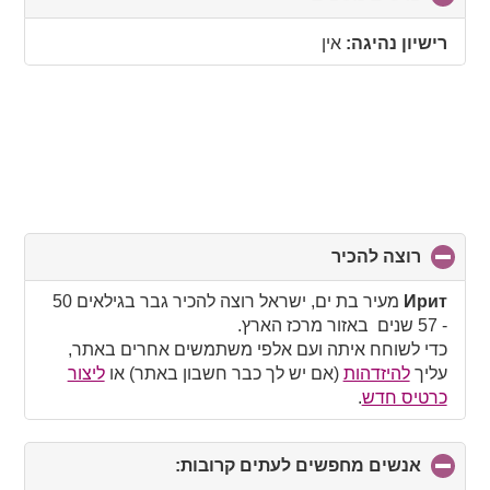
to
collapse
רישיון נהיגה:
אין
contents
רוצה להכיר
click
to
collapse
Ирит
מעיר בת ים, ישראל רוצה להכיר גבר בגילאים 50
contents
- 57 שנים באזור מרכז הארץ.
כדי לשוחח איתה ועם אלפי משתמשים אחרים באתר,
עליך
להיזדהות
(אם יש לך כבר חשבון באתר) או
ליצור
כרטיס חדש
.
אנשים מחפשים לעתים קרובות:
click
to