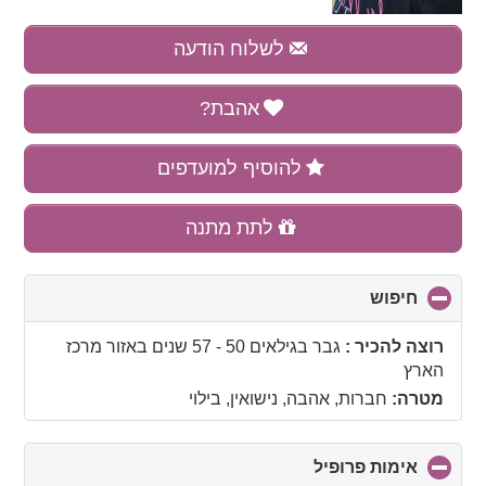
לשלוח הודעה
אהבת?
להוסיף למועדפים
לתת מתנה
חיפוש
click
to
collapse
רוצה להכיר :
גבר בגילאים 50 - 57 שנים
באזור
מרכז
contents
הארץ
מטרה:
חברות, אהבה, נישואין, בילוי
אימות פרופיל
click