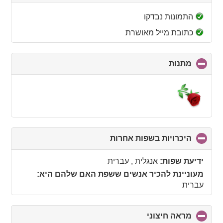
to
collapse
התמונות נבדקו
contents
כתובת מייל מאושרת
מתנות
click
to
collapse
contents
היכרויות בשפות אחרות
click
to
collapse
ידיעת שפות:
אנגלית , עברית
contents
מעוניינת להכיר אנשים ששפת האם שלהם היא:
עברית
מראה חיצוני
click