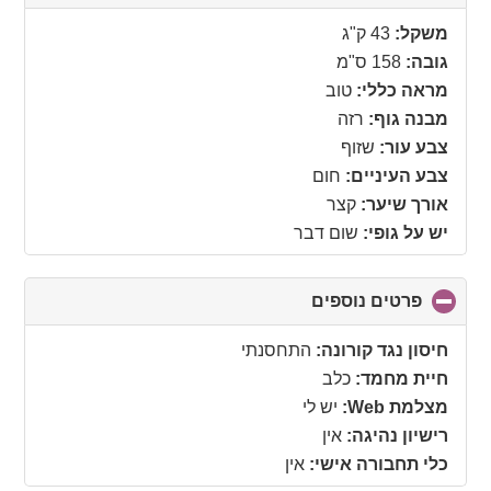
to
collapse
משקל:
43 ק"ג
contents
גובה:
158 ס"מ
מראה כללי:
טוב
מבנה גוף:
רזה
צבע עור:
שזוף
צבע העיניים:
חום
אורך שיער:
קצר
יש על גופי:
שום דבר
פרטים נוספים
click
to
collapse
חיסון נגד קורונה:
התחסנתי
contents
חיית מחמד:
כלב
מצלמת Web:
יש לי
רישיון נהיגה:
אין
כלי תחבורה אישי:
אין