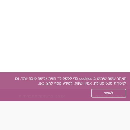
האתר עושה שימוש ב-cookies כדי לספק לך חווית גלישה טובה יותר, וכן
למטרות סטטיסטיקה, אפיון ושיווק. למידע נוסף
לחצו כאן
.
לאשר
אפליקציית הכרויות
אנחנו ברשתות החברתיות
על אפליקצית הכרויות
Facebook
הכרויות עבור Android
Instagram
הכרויות עבור iOS
TikTok
רות - צ'אט בוט הכרויות