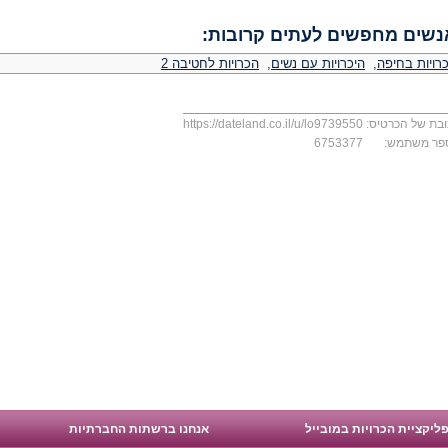
נשים מחפשים לעתים קרובות:
רויות בחיפה
,
היכרויות עם נשים
,
הכרויות לחטיבה 2
בת של הכרטיס:
https://dateland.co.il/u/lo9739550
פר משתמש:
6753377
ליקציית הכרויות במובייל
אנחנו ברשתות החברתיות