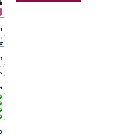
ח
רו
מט
ה
יד
מע
א
פ