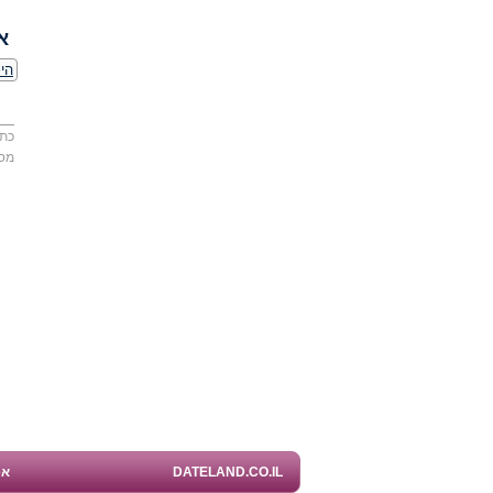
א
היכ
כתו
מס
DATELAND.CO.IL
אפ