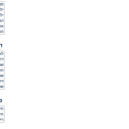
מצ
ילד
ילד
המ
אר
הש
ד
לאם
דת
שמ
הו
שמ
זיק
שר
פ
חיס
חי
ריש