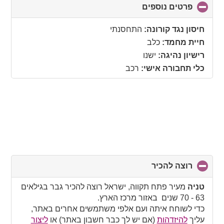
פרטים נוספים
click
to
collapse
חיסון נגד קורונה:
התחסנתי
contents
חיית מחמד:
כלב
רישיון נהיגה:
ישנו
כלי תחבורה אישי:
רכב
רוצה להכיר
click
to
collapse
טניה
מעיר פתח תקווה, ישראל רוצה להכיר גבר בגילאים
contents
63 - 70 שנים באזור מרכז הארץ.
כדי לשוחח איתה ועם אלפי משתמשים אחרים באתר,
עליך
להיזדהות
(אם יש לך כבר חשבון באתר) או
ליצור