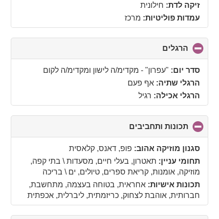
זיקה לדת:
חילונית
עמדות פוליטיות:
מרכז
הרגלים
click
to
collapse
סדר יום:
"עפרון" - מקדימ/ה לישון ומקדימ/ה לקום
contents
הרגלי שתיה:
אף פעם
הרגלי אכילה:
רגיל
תכונות ותחביבים
click
to
collapse
סגנון מוזיקה אהוב:
פופ, דאנס, קלאסית
contents
תחומי עניין:
תאטרון, בעלי חיים, מסעדות \ בתי קפה,
מוזיקה, אומנות, קריאת ספרים, טיולים, ים \ בריכה
תכונות אישיות:
אחראית, בטוחה בעצמה, מתחשבת,
חברותית, אוהבת לצחוק, כריזמתית, ליברלית, אכפתית