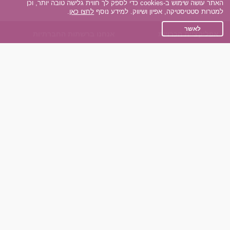
האתר עושה שימוש ב-cookies כדי לספק לך חווית גלישה טובה יותר, וכן
למטרות סטטיסטיקה, אפיון ושיווק. למידע נוסף
לחצו כאן
.
לאשר
אפליקציית הכרויות
אנחנו ברשתות החברתיות
על אפליקצית הכרויות
Facebook
הכרויות עבור Android
Instagram
הכרויות עבור iOS
TikTok
רות - צ'אט בוט הכרויות
Dateland.co.il
השותפים שלנו
תקנון
הכרויות לאקדמאים
מדיניות הפרטיות
הכרויות לגילאים 50+
שאלות נפוצות
כפיות (capiyot) הכרויות
כותבים עלינו
הכרויות בליינד דייט
צרו קשר
הכרויות גייז
תוכנית שותפים
אתר רגיל
חוות דעת של גולשים
לאנשים עם מוגבליות
שפות