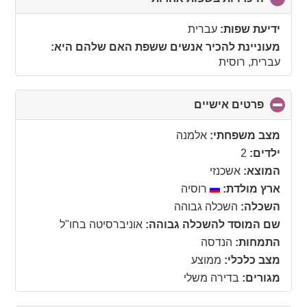
to
collapse
ידיעת שפות:
עברית
contents
מעוניינת להכיר אנשים ששפת האם שלהם היא:
עברית, רוסית
פרטים אישיים
click
to
collapse
מצב משפחתי:
אלמנה
contents
ילדים:
2
המוצא:
אשכנזי
ארץ מולדת:
רוסיה
השכלה:
השכלה גבוהה
שם המוסד להשכלה גבוהה:
אוניברסיטה בחו"ל
התמחות:
הנדסה
מצב כלכלי:
ממוצע
מגורים:
בדירה משלי