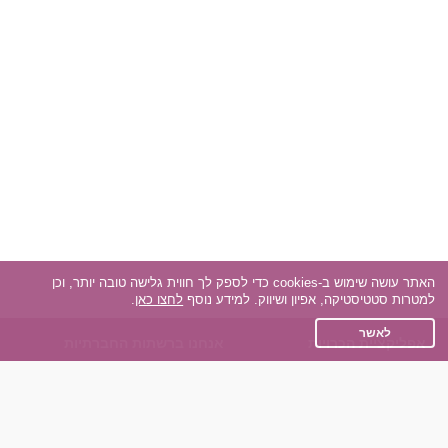
האתר עושה שימוש ב-cookies כדי לספק לך חווית גלישה טובה יותר, וכן
למטרות סטטיסטיקה, אפיון ושיווק. למידע נוסף
לחצו כאן
.
לאשר
אפליקציית הכרויות
אנחנו ברשתות החברתיות
על אפליקצית הכרויות
Facebook
הכרויות עבור Android
Instagram
הכרויות עבור iOS
TikTok
רות - צ'אט בוט הכרויות