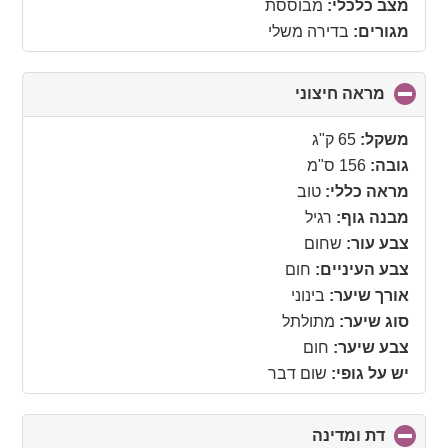
מצב כלכלי:
מבוססת
מגורים:
בדירה משלי
מראה חיצוני
click
to
collapse
משקל:
65 ק"ג
contents
גובה:
156 ס"מ
מראה כללי:
טוב
מבנה גוף:
רגיל
צבע עור:
שחום
צבע העיניים:
חום
אורך שיער:
בינוני
סוג שיער:
מתולתל
צבע שיער:
חום
יש על גופי:
שום דבר
דת ומדינה
click