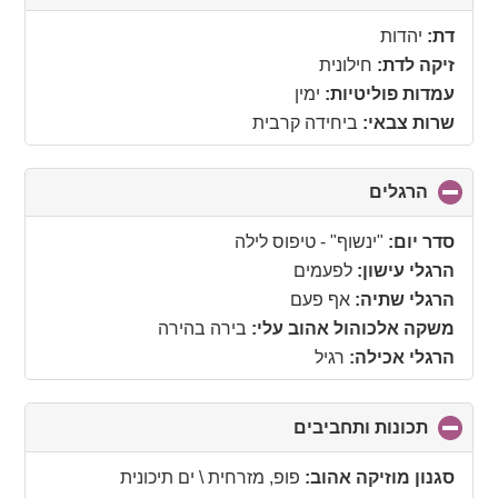
to
collapse
דת:
יהדות
contents
זיקה לדת:
חילונית
עמדות פוליטיות:
ימין
שרות צבאי:
ביחידה קרבית
הרגלים
click
to
collapse
סדר יום:
"ינשוף" - טיפוס לילה
contents
הרגלי עישון:
לפעמים
הרגלי שתיה:
אף פעם
משקה אלכוהול אהוב עלי:
בירה בהירה
הרגלי אכילה:
רגיל
תכונות ותחביבים
click
to
collapse
סגנון מוזיקה אהוב:
פופ, מזרחית \ ים תיכונית
contents