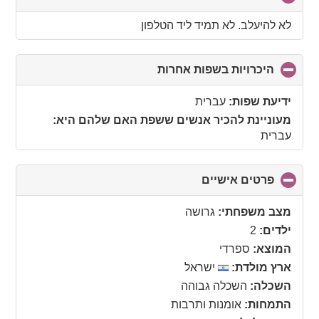
to
collapse
לא להיעלב. לא תמיד ליד הטלפון
contents
היכרויות בשפות אחרות
click
to
collapse
ידיעת שפות:
עברית
contents
מעוניינת להכיר אנשים ששפת האם שלהם היא:
עברית
פרטים אישיים
click
to
collapse
מצב משפחתי:
גרושה
contents
ילדים:
2
המוצא:
ספרדי
ארץ מולדת:
ישראל
השכלה:
השכלה גבוהה
התמחות:
אומנות ותרבות