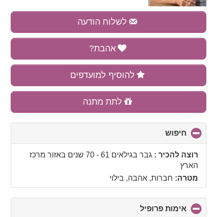
לשלוח הודעה
אהבת?
להוסיף למועדפים
לתת מתנה
חיפוש
click
to
collapse
רוצה להכיר :
גבר בגילאים 61 - 70 שנים
באזור
מרכז
contents
הארץ
מטרה:
חברות, אהבה, בילוי
אימות פרופיל
click