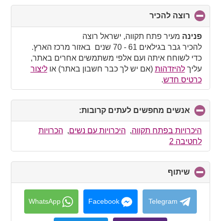
רוצה להכיר
click
to
collapse
פנינה
מעיר פתח תקווה, ישראל רוצה
contents
להכיר גבר בגילאים 61 - 70 שנים באזור מרכז הארץ.
כדי לשוחח איתה ועם אלפי משתמשים אחרים באתר,
עליך
להיזדהות
(אם יש לך כבר חשבון באתר) או
ליצור
כרטיס חדש
.
אנשים מחפשים לעתים קרובות:
click
to
collapse
היכרויות בפתח תקווה
,
היכרויות עם נשים
,
הכרויות
contents
לחטיבה 2
שיתוף
click
to
collapse
contents
WhatsApp
Facebook
Telegram