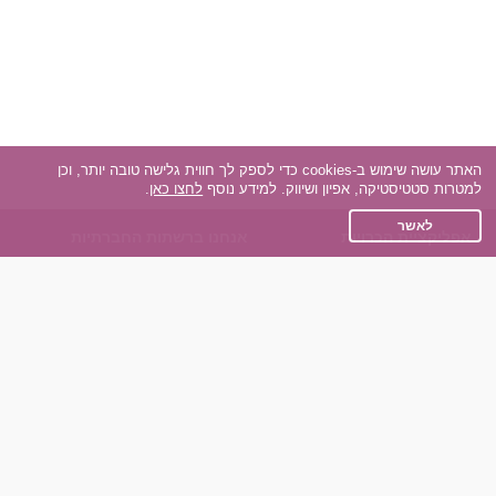
האתר עושה שימוש ב-cookies כדי לספק לך חווית גלישה טובה יותר, וכן
למטרות סטטיסטיקה, אפיון ושיווק. למידע נוסף
לחצו כאן
.
לאשר
אפליקציית הכרויות
אנחנו ברשתות החברתיות
על אפליקצית הכרויות
Facebook
הכרויות עבור Android
Instagram
הכרויות עבור iOS
TikTok
רות - צ'אט בוט הכרויות
Dateland.co.il
השותפים שלנו
תקנון
הכרויות לאקדמאים
מדיניות הפרטיות
הכרויות לגילאים 50+
שאלות נפוצות
כפיות (capiyot) הכרויות