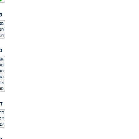
פ
מצ
המ
הש
מ
גובה:
משקל
מר
מב
צבע
סו
ד
דת
זי
עמד