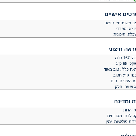
רטים אישיים
ב משפחתי: גרושה
וצא: ספרדי
כלה: תיכונית
ראה חיצוני
 167 ס"מ
: 68 ק"ג
אה כללי: טוב מאוד
נה גוף: חטוב
 העיניים: חום
ג שיער: חלק
ת ומדינה
: יהדות
קה לדת: מסורתית
ות פוליטיות: ימין