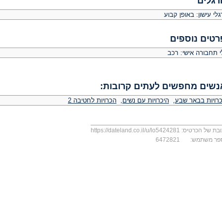
רגלים
לי עישון: באופן קבוע
רטים נוספים
י תחבורה אישי: רכב
נשים מחפשים לעתים קרובות:
כרויות בבאר שבע
,
היכרויות עם נשים
,
הכרויות לחטיבה 2
בת של הכרטיס:
https://dateland.co.il/u/lo5424281
פר משתמש:
6472821