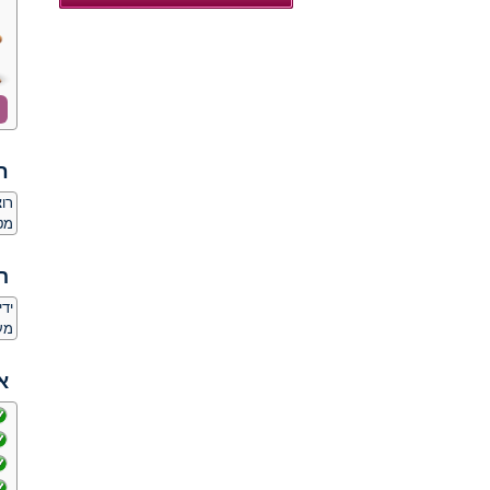
ח
רו
מט
ה
יד
מע
א