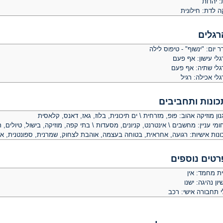
: יהדות
ה לדת: חילונית
רגלים
 יום: "ינשוף" - טיפוס לילה
לי עישון: אף פעם
גלי שתיה: אף פעם
לי אכילה: רגיל
כונות ותחביבים
ון מוזיקה אהוב: פופ, מזרחית \ ים תיכונית, בלוז, גאז, דאנס, קלאסית
מי עניין: מחשבים \ אינטרנט, קניונים, מסעדות \ בתי קפה, מוזיקה, בישול, טיולים, ר
ונות אישיות: רגועה, אחראית, בטוחה בעצמה, אוהבת לצחוק, שמרנית, ספונטנית, א
רטים נוספים
ית מחמד: אין
יון נהיגה: ישנו
י תחבורה אישי: רכב