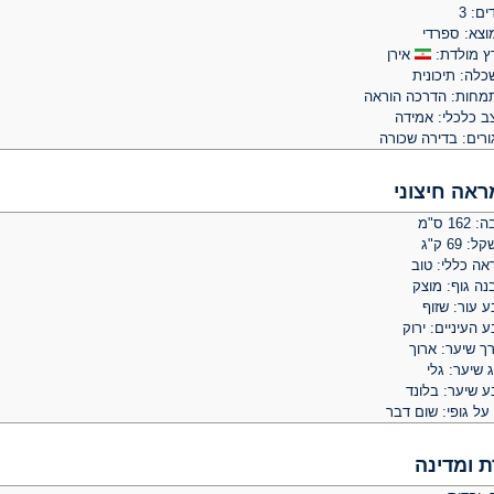
ים: 3
וצא: ספרדי
ץ מולדת:
אירן
כלה: תיכונית
מחות: הדרכה הוראה
ב כלכלי: אמידה
ורים: בדירה שכורה
ראה חיצוני
 162 ס"מ
: 69 ק"ג
אה כללי: טוב
נה גוף: מוצק
 עור: שזוף
 העיניים: ירוק
ך שיער: ארוך
 שיער: גלי
ע שיער: בלונד
על גופי: שום דבר
ת ומדינה