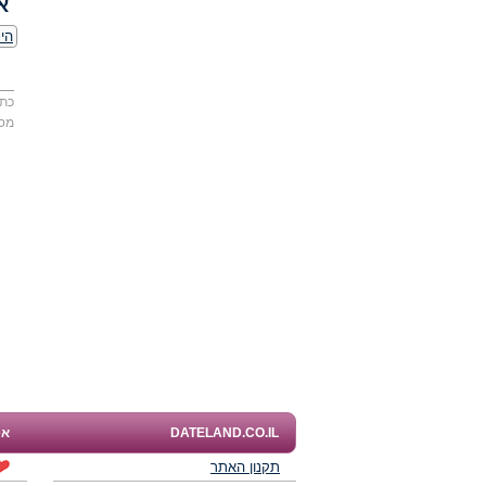
א
היכ
כתו
מס
DATELAND.CO.IL
אפ
תקנון האתר