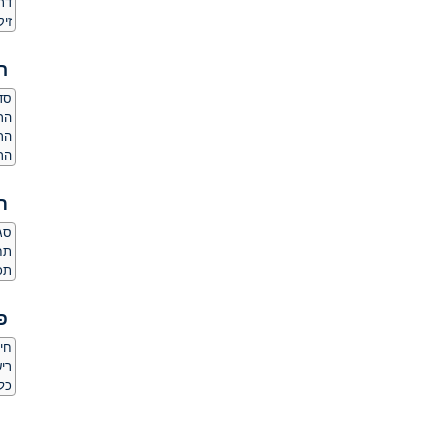
דת
זיק
ה
סדר
הרג
הר
הרג
ת
סגנ
תחו
תכ
פ
חי
ריש
כל