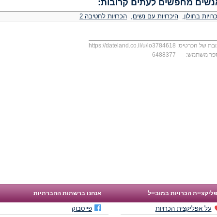
נשים מחפשים לעתים קרובות:
רויות בחולון
,
היכרויות עם נשים
,
הכרויות לחטיבה 2
בת של הכרטיס:
https://dateland.co.il/u/lo3784618
פר משתמש:
6488377
ליקציית הכרויות במובייל
אנחנו ברשתות החברתיות
על אפליקצית הכרויות
פייסבוק