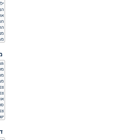
ילד
המ
אר
הש
הת
מצ
מג
מ
גובה:
משקל
מר
מב
צבע
צבע
אור
סוג
צב
יש 
ד