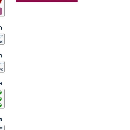
ח
רו
מט
ה
יד
מע
א
פ
מצ