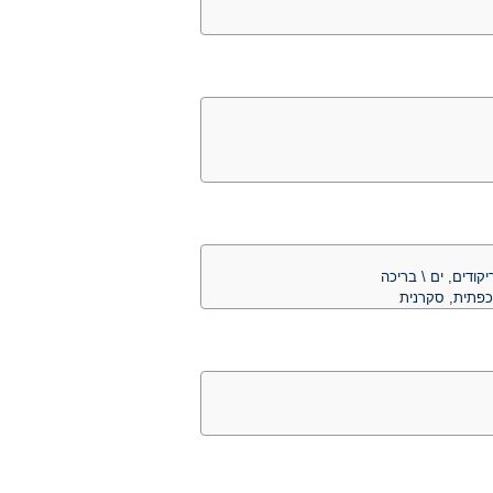
יקודים, ים \ בריכה
כפתית, סקרנית