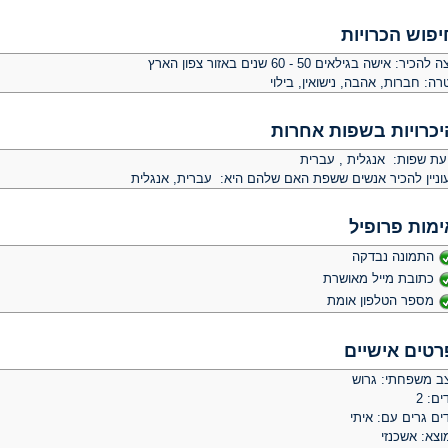
יפוש הכרויות
צה להכיר:
אישה בגילאים 50 - 60 שנים באזור צפון הארץ
רה:
חברות, אהבה, נישואין, בילוי
יכרויות בשפות אחרות
יעת שפות: אנגלית , עברית
וניין להכיר אנשים ששפת האם שלהם היא: עברית, אנגלית
ימות פרופיל
התמונה נבדקה
כתובת מייל מאושרת
מספר הטלפון אומת
רטים אישיים
ב משפחתי: גרוש
ים: 2
ים גרים עם: איתי
וצא: אשכנזי