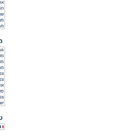
אר
הש
שם
מצ
מג
מ
גובה:
משקל
מר
מבנ
צבע
צבע
או
סו
צב
יש 
ט