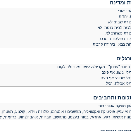
ת ומדינה
: יהודי
: יהדות
ירת שבת: לא
לכ/ת לבית כנסת: לא
ירת כשרות: לא
ות פוליטיות: מרכז
ות צבאי: ביחידה קרבית
רגלים
 יום: "עפרון" - מקדימ/ה לישון ומקדימ/ה לקום
לי עישון: אף פעם
גלי שתיה: אף פעם
לי אכילה: רגיל
כונות ותחביבים
ון מוזיקה אהוב: פופ
מי עניין: פוליטיקה ואקטואליה, מחשבים \ אינטרנט, טלויזיה \ וידאו, קולנוע, תאטרו
נות אישיות: רגוע, אחראי, בטוח בעצמו, מתחשב, חברותי, אוהב לצחוק, כריזמתי, יצ