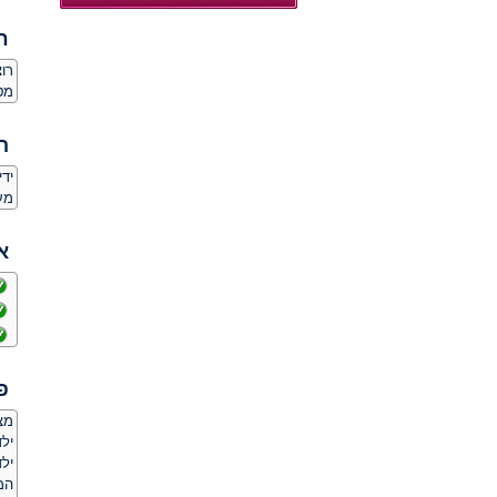
ח
רו
מט
ה
יד
מע
א
פ
מצ
ילד
ילד
המ