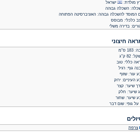
ץ מולדת:
ישראל
כלה: השכלה גבוהה
 המוסד להשכלה גבוהה: האוניברסיטה הפתוחה
ב כלכלי: מבוסס
ורים: בדירה משלי
ראה חיצוני
 183 ס"מ
: 82 ק"ג
אה כללי: טוב
ה גוף: רגיל
 עור: שזוף
 העיניים: ירוק
רך שיער: קצר
ג שיער: חלק
ע שיער: שחור
על גופי: שום דבר
יולים
צרפת