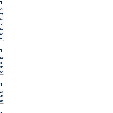
ד
לאם
דת
שמ
הו
שמ
עמד
שר
ה
סדר
הרג
הר
הרג
ת
סגנ
תחו
תכו