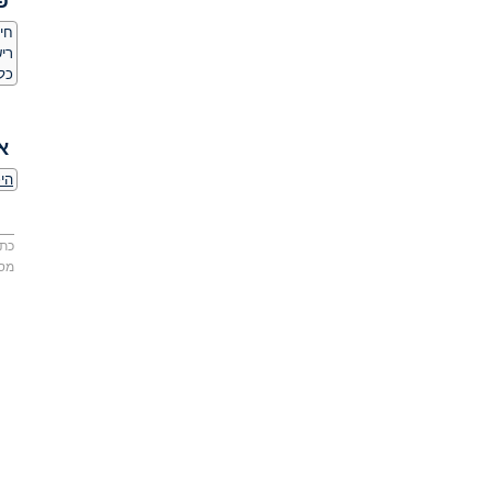
פ
חיס
ריש
כל
א
היכ
כתו
מס