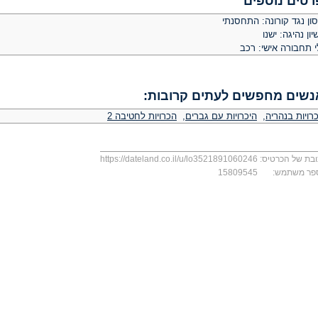
רטים נוספים
ון נגד קורונה: התחסנתי
יון נהיגה: ישנו
י תחבורה אישי: רכב
נשים מחפשים לעתים קרובות:
רויות בנהריה
,
היכרויות עם גברים
,
הכרויות לחטיבה 2
בת של הכרטיס:
https://dateland.co.il/u/lo3521891060246
פר משתמש:
15809545