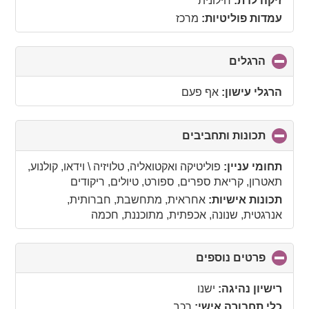
זיקה לדת:
חילונית
עמדות פוליטיות:
מרכז
הרגלים
click
to
collapse
הרגלי עישון:
אף פעם
contents
תכונות ותחביבים
click
to
collapse
תחומי עניין:
פוליטיקה ואקטואליה, טלויזיה \ וידאו, קולנוע,
contents
תאטרון, קריאת ספרים, ספורט, טיולים, ריקודים
תכונות אישיות:
אחראית, מתחשבת, חברותית,
אנרגטית, שנונה, אכפתית, מתוכננת, חכמה
פרטים נוספים
click
to
collapse
רישיון נהיגה:
ישנו
contents
כלי תחבורה אישי:
רכב