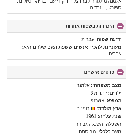
collapse
אלמנה מתגוררת בהרצליה.ריקודי עם , ברידג , טיולים ,
contents
ספורט , ...נכדים
היכרויות בשפות אחרות
click
to
collapse
ידיעת שפות:
עברית
contents
מעוניינת להכיר אנשים ששפת האם שלהם היא:
עברית
פרטים אישיים
click
to
collapse
מצב משפחתי:
אלמנה
contents
ילדים:
יותר מ 3
המוצא:
אשכנזי
ארץ מולדת:
רומניה
שנת עלייה:
1961
השכלה:
השכלה גבוהה
מצב כלכלי:
מבוססת