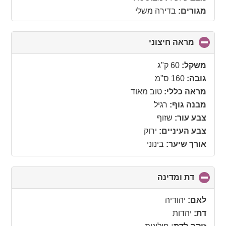
מגורים:
בדירה משלי
מראה חיצוני
click
to
collapse
משקל:
60 ק"ג
contents
גובה:
160 ס"מ
מראה כללי:
טוב מאוד
מבנה גוף:
רגיל
צבע עור:
שזוף
צבע העיניים:
ירוק
אורך שיער:
בינוני
דת ומדינה
click
to
collapse
לאם:
יהודיה
contents
דת:
יהדות