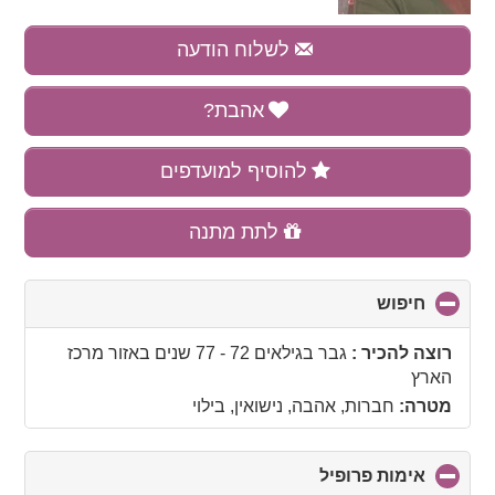
לשלוח הודעה
אהבת?
להוסיף למועדפים
לתת מתנה
חיפוש
click
to
collapse
רוצה להכיר :
גבר בגילאים 72 - 77 שנים
באזור
מרכז
contents
הארץ
מטרה:
חברות, אהבה, נישואין, בילוי
אימות פרופיל
click