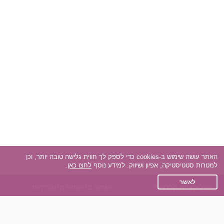
האתר עושה שימוש ב-cookies כדי לספק לך חווית גלישה טובה יותר, וכן
למטרות סטטיסטיקה, אפיון ושיווק. למידע נוסף
לחצו כאן
.
לאשר
אפליקציית הכרויות
אנחנו ברשתות החברתיות
על אפליקצית הכרויות
Facebook
הכרויות עבור Android
Instagram
הכרויות עבור iOS
TikTok